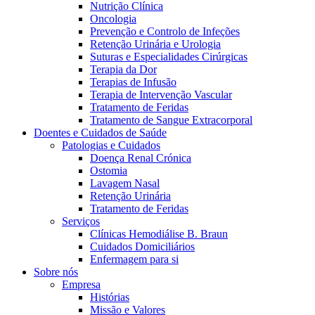
Nutrição Clínica
Oncologia
Prevenção e Controlo de Infeções
Retenção Urinária e Urologia
Suturas e Especialidades Cirúrgicas
Terapia da Dor
Terapias de Infusão
Terapia de Intervenção Vascular
Tratamento de Feridas
Tratamento de Sangue Extracorporal
Contactos
Doentes e Cuidados de Saúde
Patologias e Cuidados
Em diálogo com a B. Braun. Entre em contacto connosco
Doença Renal Crónica
Ostomia
Lavagem Nasal
Retenção Urinária
Tratamento de Feridas
Serviços
Clínicas Hemodiálise B. Braun
Cuidados Domiciliários
Enfermagem para si
Sobre nós
Empresa
Histórias
Missão e Valores