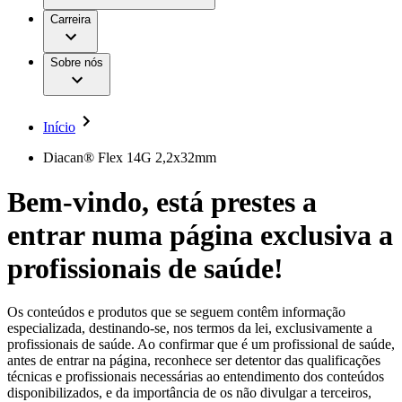
Aesculap Academy
Serviços
Trabalhar na B. Braun
Centro de Inovação
Carreira
Oportunidades de emprego
Critérios de Avaliação de Fornecedor
Terapias
Clínicas Hemodiálise B. Braun
Cuidados Domiciliários
Responsabilidade
Sobre nós
Cirurgia da Coluna Vertebral
A nossa cultura
Enfermagem para si
Cirurgia Minimamente Invasiva
Patologias e Cuidados
Patrocínios e Donativos
Cirurgia Robótica
Diversidade
Cuidados de Ostomia
Sustentabilidade
Início
Serviços
Dental Care
Compliance
Instrumentos Cirúrgicos e Sistemas de
Acesso aos Cuidados de Saúde
Diacan® Flex 14G 2,2x32mm
Contentores Estéreis
Motores Cirúrgicos
Media
Bem-vindo, está prestes a
Neurocirurgia
Nutrição Clínica
Comunicados de Imprensa
entrar numa página exclusiva a
Oncologia
Prevenção e Controlo de Infeções
Contactos
Retenção Urinária e Urologia
profissionais de saúde!
Suturas e Especialidades Cirúrgicas
Formulário de Contacto
Terapia da Dor
Localizações
Terapias de Infusão
Empresa
Os conteúdos e produtos que se seguem contêm informação
Terapia de Intervenção Vascular
Vagas disponíveis
especializada, destinando-se, nos termos da lei, exclusivamente a
Tratamento de Feridas
profissionais de saúde. Ao confirmar que é um profissional de saúde,
Responsabilidade
Descubra as tuas oportunidades de carreira na B. Braun.
Tratamento de Sangue Extracorporal
antes de entrar na página, reconhece ser detentor das qualificações
Pesquise no nosso mercado de trabalho global por perfis de
Soluções
técnicas e profissionais necessárias ao entendimento dos conteúdos
Cuidados Domiciliários
trabalho interessantes.
disponibilizados, e da importância de os não divulgar a terceiros,
Media