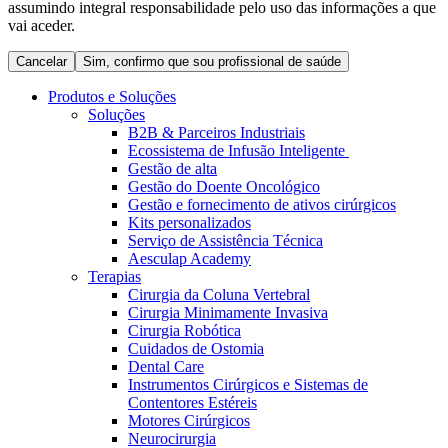
assumindo integral responsabilidade pelo uso das informações a que
Coordenamos os seus cuidados médicos quando recebe alta
Terapias
vai aceder.
do hospital. Para mais informações, visite a nossa página de
Contactos
cuidados domiciliários.
Cancelar
Sim, confirmo que sou profissional de saúde
Produtos e Soluções
Soluções
B2B & Parceiros Industriais
Ecossistema de Infusão Inteligente
Gestão de alta
Gestão do Doente Oncológico
Gestão e fornecimento de ativos cirúrgicos
Kits personalizados
Serviço de Assistência Técnica
Aesculap Academy
Terapias
Cirurgia da Coluna Vertebral
Catálogo de Produtos
Cirurgia Minimamente Invasiva
Centro de Inovação
Cirurgia Robótica
Encontre o produto que procura. Visite o catálogo de produtos
Cuidados de Ostomia
da B. Braun com o nosso portfólio completo.
Vamos impulsionar juntos a inovação na tecnologia médica.
Dental Care
Saiba mais sobre o nosso centro de inovação e apresente a sua
Instrumentos Cirúrgicos e Sistemas de
ideia.
Contentores Estéreis
Motores Cirúrgicos
Neurocirurgia