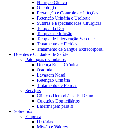
Nutrição Clínica
Oncologia
Prevenção e Controlo de Infeções
Retenção Urinária e Urologia
Suturas e Especialidades Cirúrgicas
Terapia da Dor
Terapias de Infusão
Terapia de Intervenção Vascular
Tratamento de Feridas
Tratamento de Sangue Extracorporal
Contactos
Doentes e Cuidados de Saúde
Patologias e Cuidados
Em diálogo com a B. Braun. Entre em contacto connosco
Doença Renal Crónica
Ostomia
Lavagem Nasal
Retenção Urinária
Tratamento de Feridas
Serviços
Clínicas Hemodiálise B. Braun
Cuidados Domiciliários
Enfermagem para si
Sobre nós
Empresa
Histórias
Missão e Valores