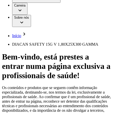
Aesculap Academy
Serviços
Trabalhar na B. Braun
Centro de Inovação
Carreira
Oportunidades de emprego
Critérios de Avaliação de Fornecedor
Terapias
Clínicas Hemodiálise B. Braun
Cuidados Domiciliários
Responsabilidade
Sobre nós
Cirurgia da Coluna Vertebral
A nossa cultura
Enfermagem para si
Cirurgia Minimamente Invasiva
Patologias e Cuidados
Patrocínios e Donativos
Cirurgia Robótica
Diversidade
Cuidados de Ostomia
Sustentabilidade
Início
Serviços
Dental Care
Compliance
Instrumentos Cirúrgicos e Sistemas de
Acesso aos Cuidados de Saúde
DIACAN SAFETY 15G V 1‚80X25X300 GAMMA
Contentores Estéreis
Motores Cirúrgicos
Media
Bem-vindo, está prestes a
Neurocirurgia
Nutrição Clínica
Comunicados de Imprensa
entrar numa página exclusiva a
Oncologia
Prevenção e Controlo de Infeções
Contactos
Retenção Urinária e Urologia
profissionais de saúde!
Suturas e Especialidades Cirúrgicas
Formulário de Contacto
Terapia da Dor
Localizações
Terapias de Infusão
Empresa
Os conteúdos e produtos que se seguem contêm informação
Terapia de Intervenção Vascular
Vagas disponíveis
especializada, destinando-se, nos termos da lei, exclusivamente a
Tratamento de Feridas
profissionais de saúde. Ao confirmar que é um profissional de saúde,
Responsabilidade
Descubra as tuas oportunidades de carreira na B. Braun.
Tratamento de Sangue Extracorporal
antes de entrar na página, reconhece ser detentor das qualificações
Pesquise no nosso mercado de trabalho global por perfis de
Soluções
técnicas e profissionais necessárias ao entendimento dos conteúdos
Cuidados Domiciliários
trabalho interessantes.
disponibilizados, e da importância de os não divulgar a terceiros,
Media