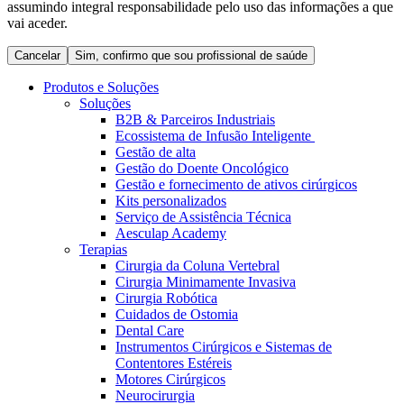
assumindo integral responsabilidade pelo uso das informações a que
Coordenamos os seus cuidados médicos quando recebe alta
Terapias
vai aceder.
do hospital. Para mais informações, visite a nossa página de
Contactos
cuidados domiciliários.
Cancelar
Sim, confirmo que sou profissional de saúde
Produtos e Soluções
Soluções
B2B & Parceiros Industriais
Ecossistema de Infusão Inteligente
Gestão de alta
Gestão do Doente Oncológico
Gestão e fornecimento de ativos cirúrgicos
Kits personalizados
Serviço de Assistência Técnica
Aesculap Academy
Terapias
Cirurgia da Coluna Vertebral
Catálogo de Produtos
Cirurgia Minimamente Invasiva
Centro de Inovação
Cirurgia Robótica
Encontre o produto que procura. Visite o catálogo de produtos
Cuidados de Ostomia
da B. Braun com o nosso portfólio completo.
Vamos impulsionar juntos a inovação na tecnologia médica.
Dental Care
Saiba mais sobre o nosso centro de inovação e apresente a sua
Instrumentos Cirúrgicos e Sistemas de
ideia.
Contentores Estéreis
Motores Cirúrgicos
Neurocirurgia