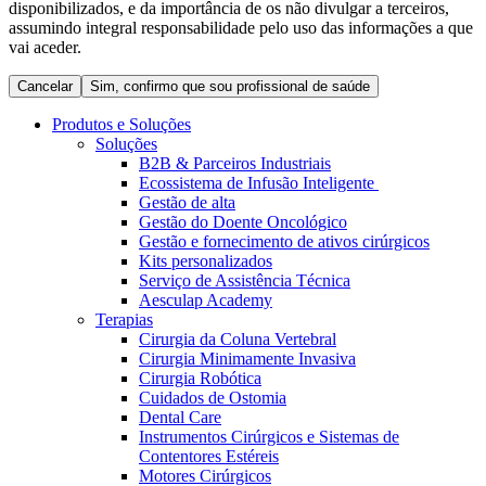
disponibilizados, e da importância de os não divulgar a terceiros,
Coordenamos os seus cuidados médicos quando recebe alta
Terapias
assumindo integral responsabilidade pelo uso das informações a que
do hospital. Para mais informações, visite a nossa página de
Contactos
vai aceder.
cuidados domiciliários.
Cancelar
Sim, confirmo que sou profissional de saúde
Produtos e Soluções
Soluções
B2B & Parceiros Industriais
Ecossistema de Infusão Inteligente
Gestão de alta
Gestão do Doente Oncológico
Gestão e fornecimento de ativos cirúrgicos
Kits personalizados
Serviço de Assistência Técnica
Aesculap Academy
Terapias
Catálogo de Produtos
Cirurgia da Coluna Vertebral
Centro de Inovação
Cirurgia Minimamente Invasiva
Encontre o produto que procura. Visite o catálogo de produtos
Cirurgia Robótica
da B. Braun com o nosso portfólio completo.
Vamos impulsionar juntos a inovação na tecnologia médica.
Cuidados de Ostomia
Saiba mais sobre o nosso centro de inovação e apresente a sua
Dental Care
ideia.
Instrumentos Cirúrgicos e Sistemas de
Contentores Estéreis
Motores Cirúrgicos