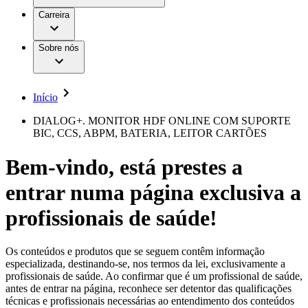
Aesculap Academy
Serviços
Trabalhar na B. Braun
Centro de Inovação
Carreira
Oportunidades de emprego
Critérios de Avaliação de Fornecedor
Terapias
Clínicas Hemodiálise B. Braun
Cuidados Domiciliários
Responsabilidade
Sobre nós
Cirurgia da Coluna Vertebral
A nossa cultura
Enfermagem para si
Cirurgia Minimamente Invasiva
Patologias e Cuidados
Patrocínios e Donativos
Cirurgia Robótica
Diversidade
Cuidados de Ostomia
Sustentabilidade
Início
Serviços
Dental Care
Compliance
Instrumentos Cirúrgicos e Sistemas de
Acesso aos Cuidados de Saúde
DIALOG+. MONITOR HDF ONLINE COM SUPORTE
Contentores Estéreis
BIC, CCS, ABPM, BATERIA, LEITOR CARTÕES
Motores Cirúrgicos
Media
Neurocirurgia
Bem-vindo, está prestes a
Nutrição Clínica
Comunicados de Imprensa
Oncologia
entrar numa página exclusiva a
Prevenção e Controlo de Infeções
Contactos
Retenção Urinária e Urologia
Suturas e Especialidades Cirúrgicas
profissionais de saúde!
Formulário de Contacto
Terapia da Dor
Localizações
Terapias de Infusão
Empresa
Terapia de Intervenção Vascular
Vagas disponíveis
Os conteúdos e produtos que se seguem contêm informação
Tratamento de Feridas
especializada, destinando-se, nos termos da lei, exclusivamente a
Responsabilidade
Descubra as tuas oportunidades de carreira na B. Braun.
Tratamento de Sangue Extracorporal
profissionais de saúde. Ao confirmar que é um profissional de saúde,
Pesquise no nosso mercado de trabalho global por perfis de
Soluções
antes de entrar na página, reconhece ser detentor das qualificações
Cuidados Domiciliários
trabalho interessantes.
técnicas e profissionais necessárias ao entendimento dos conteúdos
Media