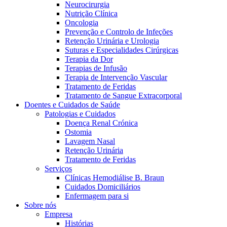
Neurocirurgia
Nutrição Clínica
Oncologia
Prevenção e Controlo de Infeções
Retenção Urinária e Urologia
Suturas e Especialidades Cirúrgicas
Terapia da Dor
Terapias de Infusão
Terapia de Intervenção Vascular
Tratamento de Feridas
Contactos
Tratamento de Sangue Extracorporal
Doentes e Cuidados de Saúde
Em diálogo com a B. Braun. Entre em contacto connosco
Patologias e Cuidados
Doença Renal Crónica
Ostomia
Lavagem Nasal
Retenção Urinária
Tratamento de Feridas
Serviços
Clínicas Hemodiálise B. Braun
Cuidados Domiciliários
Enfermagem para si
Sobre nós
Empresa
Histórias