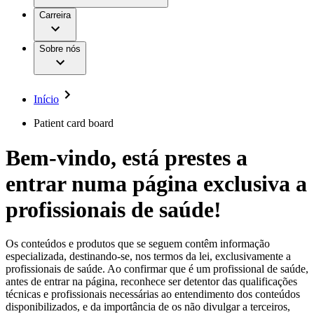
Aesculap Academy
Serviços
Trabalhar na B. Braun
Centro de Inovação
Carreira
Oportunidades de emprego
Critérios de Avaliação de Fornecedor
Terapias
Clínicas Hemodiálise B. Braun
Cuidados Domiciliários
Responsabilidade
Sobre nós
Cirurgia da Coluna Vertebral
A nossa cultura
Enfermagem para si
Cirurgia Minimamente Invasiva
Patologias e Cuidados
Patrocínios e Donativos
Cirurgia Robótica
Diversidade
Cuidados de Ostomia
Sustentabilidade
Início
Serviços
Dental Care
Compliance
Instrumentos Cirúrgicos e Sistemas de
Acesso aos Cuidados de Saúde
Patient card board
Contentores Estéreis
Motores Cirúrgicos
Media
Bem-vindo, está prestes a
Neurocirurgia
Nutrição Clínica
Comunicados de Imprensa
entrar numa página exclusiva a
Oncologia
Prevenção e Controlo de Infeções
Contactos
Retenção Urinária e Urologia
profissionais de saúde!
Suturas e Especialidades Cirúrgicas
Formulário de Contacto
Terapia da Dor
Localizações
Terapias de Infusão
Empresa
Os conteúdos e produtos que se seguem contêm informação
Terapia de Intervenção Vascular
Vagas disponíveis
especializada, destinando-se, nos termos da lei, exclusivamente a
Tratamento de Feridas
profissionais de saúde. Ao confirmar que é um profissional de saúde,
Responsabilidade
Descubra as tuas oportunidades de carreira na B. Braun.
Tratamento de Sangue Extracorporal
antes de entrar na página, reconhece ser detentor das qualificações
Pesquise no nosso mercado de trabalho global por perfis de
Soluções
técnicas e profissionais necessárias ao entendimento dos conteúdos
Cuidados Domiciliários
trabalho interessantes.
disponibilizados, e da importância de os não divulgar a terceiros,
Media