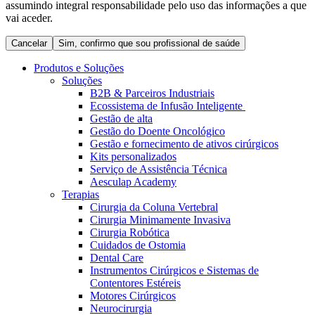
assumindo integral responsabilidade pelo uso das informações a que
Coordenamos os seus cuidados médicos quando recebe alta
Terapias
vai aceder.
do hospital. Para mais informações, visite a nossa página de
Contactos
cuidados domiciliários.
Cancelar
Sim, confirmo que sou profissional de saúde
Produtos e Soluções
Soluções
B2B & Parceiros Industriais
Ecossistema de Infusão Inteligente
Gestão de alta
Gestão do Doente Oncológico
Gestão e fornecimento de ativos cirúrgicos
Kits personalizados
Serviço de Assistência Técnica
Aesculap Academy
Terapias
Cirurgia da Coluna Vertebral
Catálogo de Produtos
Cirurgia Minimamente Invasiva
Centro de Inovação
Cirurgia Robótica
Encontre o produto que procura. Visite o catálogo de produtos
Cuidados de Ostomia
da B. Braun com o nosso portfólio completo.
Vamos impulsionar juntos a inovação na tecnologia médica.
Dental Care
Saiba mais sobre o nosso centro de inovação e apresente a sua
Instrumentos Cirúrgicos e Sistemas de
ideia.
Contentores Estéreis
Motores Cirúrgicos
Neurocirurgia