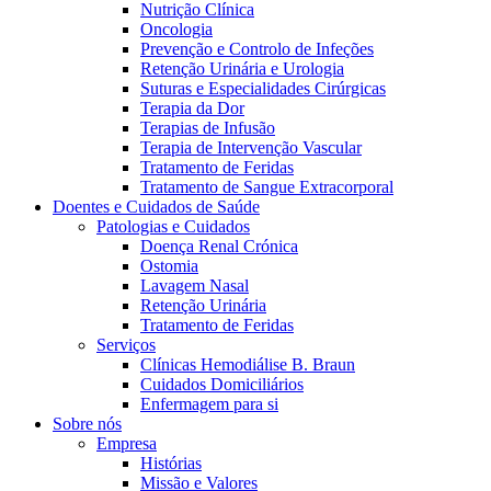
Nutrição Clínica
Oncologia
Prevenção e Controlo de Infeções
Retenção Urinária e Urologia
Suturas e Especialidades Cirúrgicas
Terapia da Dor
Terapias de Infusão
Terapia de Intervenção Vascular
Tratamento de Feridas
Tratamento de Sangue Extracorporal
Contactos
Doentes e Cuidados de Saúde
Patologias e Cuidados
Em diálogo com a B. Braun. Entre em contacto connosco
Doença Renal Crónica
Ostomia
Lavagem Nasal
Retenção Urinária
Tratamento de Feridas
Serviços
Clínicas Hemodiálise B. Braun
Cuidados Domiciliários
Enfermagem para si
Sobre nós
Empresa
Histórias
Missão e Valores