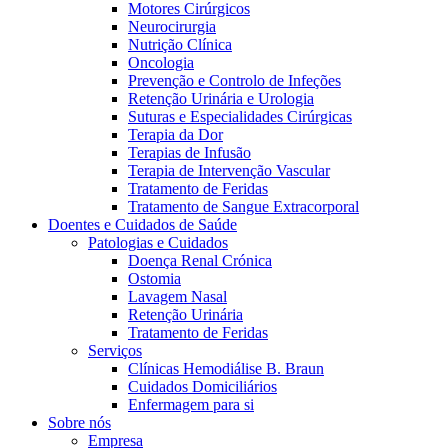
Motores Cirúrgicos
Neurocirurgia
Nutrição Clínica
Oncologia
Prevenção e Controlo de Infeções
Retenção Urinária e Urologia
Suturas e Especialidades Cirúrgicas
Terapia da Dor
Terapias de Infusão
Terapia de Intervenção Vascular
Contactos
Tratamento de Feridas
Tratamento de Sangue Extracorporal
Em diálogo com a B. Braun. Entre em contacto connosco
Doentes e Cuidados de Saúde
Patologias e Cuidados
Doença Renal Crónica
Ostomia
Lavagem Nasal
Retenção Urinária
Tratamento de Feridas
Serviços
Clínicas Hemodiálise B. Braun
Cuidados Domiciliários
Enfermagem para si
Sobre nós
Empresa