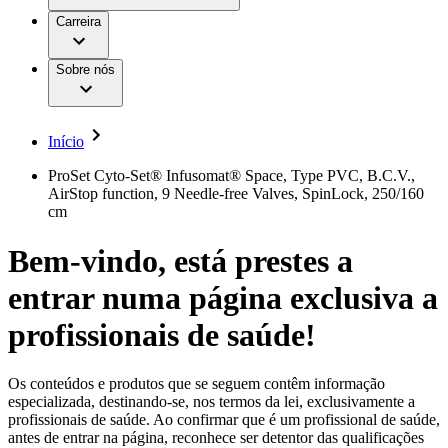
Aesculap Academy
Serviços
Trabalhar na B. Braun
Centro de Inovação
Carreira
Oportunidades de emprego
Critérios de Avaliação de Fornecedor
Terapias
Clínicas Hemodiálise B. Braun
Cuidados Domiciliários
Responsabilidade
Sobre nós
Cirurgia da Coluna Vertebral
A nossa cultura
Enfermagem para si
Cirurgia Minimamente Invasiva
Patologias e Cuidados
Patrocínios e Donativos
Cirurgia Robótica
Diversidade
Cuidados de Ostomia
Sustentabilidade
Início
Serviços
Dental Care
Compliance
Instrumentos Cirúrgicos e Sistemas de
Acesso aos Cuidados de Saúde
ProSet Cyto-Set® Infusomat® Space, Type PVC, B.C.V.,
Contentores Estéreis
AirStop function, 9 Needle-free Valves, SpinLock, 250/160
Motores Cirúrgicos
Media
cm
Neurocirurgia
Nutrição Clínica
Comunicados de Imprensa
Bem-vindo, está prestes a
Oncologia
Prevenção e Controlo de Infeções
Contactos
entrar numa página exclusiva a
Retenção Urinária e Urologia
Suturas e Especialidades Cirúrgicas
Formulário de Contacto
Terapia da Dor
profissionais de saúde!
Localizações
Terapias de Infusão
Empresa
Terapia de Intervenção Vascular
Vagas disponíveis
Tratamento de Feridas
Os conteúdos e produtos que se seguem contêm informação
Responsabilidade
Descubra as tuas oportunidades de carreira na B. Braun.
Tratamento de Sangue Extracorporal
especializada, destinando-se, nos termos da lei, exclusivamente a
Pesquise no nosso mercado de trabalho global por perfis de
Soluções
profissionais de saúde. Ao confirmar que é um profissional de saúde,
Cuidados Domiciliários
trabalho interessantes.
antes de entrar na página, reconhece ser detentor das qualificações
Media