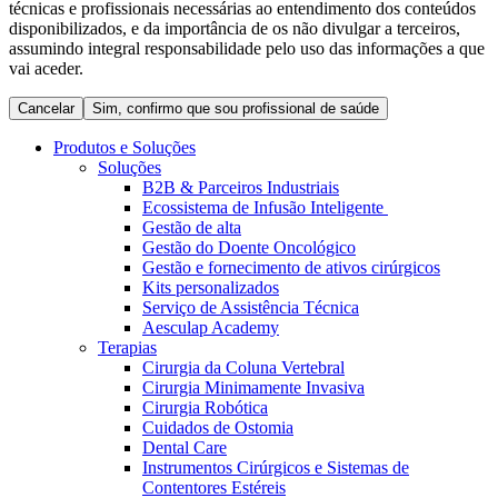
técnicas e profissionais necessárias ao entendimento dos conteúdos
Coordenamos os seus cuidados médicos quando recebe alta
Terapias
disponibilizados, e da importância de os não divulgar a terceiros,
do hospital. Para mais informações, visite a nossa página de
Contactos
assumindo integral responsabilidade pelo uso das informações a que
cuidados domiciliários.
vai aceder.
Cancelar
Sim, confirmo que sou profissional de saúde
Produtos e Soluções
Soluções
B2B & Parceiros Industriais
Ecossistema de Infusão Inteligente
Gestão de alta
Gestão do Doente Oncológico
Gestão e fornecimento de ativos cirúrgicos
Kits personalizados
Serviço de Assistência Técnica
Aesculap Academy
Catálogo de Produtos
Terapias
Centro de Inovação
Cirurgia da Coluna Vertebral
Encontre o produto que procura. Visite o catálogo de produtos
Cirurgia Minimamente Invasiva
da B. Braun com o nosso portfólio completo.
Vamos impulsionar juntos a inovação na tecnologia médica.
Cirurgia Robótica
Saiba mais sobre o nosso centro de inovação e apresente a sua
Cuidados de Ostomia
ideia.
Dental Care
Instrumentos Cirúrgicos e Sistemas de
Contentores Estéreis