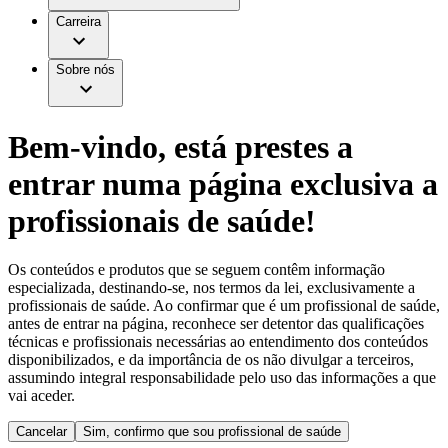
Aesculap Academy
Serviços
Trabalhar na B. Braun
Centro de Inovação
Carreira
Oportunidades de emprego
Critérios de Avaliação de Fornecedor
Terapias
Clínicas Hemodiálise B. Braun
Cuidados Domiciliários
Responsabilidade
Sobre nós
Cirurgia da Coluna Vertebral
A nossa cultura
Enfermagem para si
Cirurgia Minimamente Invasiva
Patologias e Cuidados
Patrocínios e Donativos
Cirurgia Robótica
Diversidade
Cuidados de Ostomia
Sustentabilidade
Bem-vindo, está prestes a
Serviços
Dental Care
Compliance
Instrumentos Cirúrgicos e Sistemas de
Acesso aos Cuidados de Saúde
entrar numa página exclusiva a
Contentores Estéreis
Motores Cirúrgicos
Media
profissionais de saúde!
Neurocirurgia
Nutrição Clínica
Comunicados de Imprensa
Oncologia
Os conteúdos e produtos que se seguem contêm informação
Prevenção e Controlo de Infeções
Contactos
especializada, destinando-se, nos termos da lei, exclusivamente a
Retenção Urinária e Urologia
profissionais de saúde. Ao confirmar que é um profissional de saúde,
Suturas e Especialidades Cirúrgicas
Formulário de Contacto
antes de entrar na página, reconhece ser detentor das qualificações
Terapia da Dor
Localizações
técnicas e profissionais necessárias ao entendimento dos conteúdos
Terapias de Infusão
Empresa
disponibilizados, e da importância de os não divulgar a terceiros,
Terapia de Intervenção Vascular
Vagas disponíveis
assumindo integral responsabilidade pelo uso das informações a que
Tratamento de Feridas
Responsabilidade
Descubra as tuas oportunidades de carreira na B. Braun.
vai aceder.
Tratamento de Sangue Extracorporal
Pesquise no nosso mercado de trabalho global por perfis de
Soluções
Cuidados Domiciliários
trabalho interessantes.
Cancelar
Sim, confirmo que sou profissional de saúde
Media