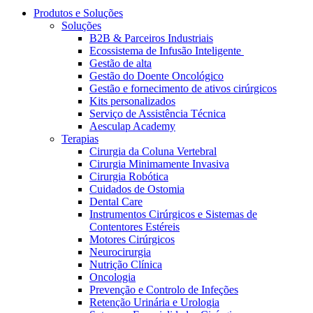
Coordenamos os seus cuidados médicos quando recebe alta
Terapias
Produtos e Soluções
do hospital. Para mais informações, visite a nossa página de
Soluções
Contactos
cuidados domiciliários.
B2B & Parceiros Industriais
Ecossistema de Infusão Inteligente
Gestão de alta
Gestão do Doente Oncológico
Gestão e fornecimento de ativos cirúrgicos
Kits personalizados
Serviço de Assistência Técnica
Aesculap Academy
Terapias
Cirurgia da Coluna Vertebral
Cirurgia Minimamente Invasiva
Cirurgia Robótica
Cuidados de Ostomia
Dental Care
Catálogo de Produtos
Instrumentos Cirúrgicos e Sistemas de
Contentores Estéreis
Centro de Inovação
Encontre o produto que procura. Visite o catálogo de produtos
Motores Cirúrgicos
da B. Braun com o nosso portfólio completo.
Neurocirurgia
Vamos impulsionar juntos a inovação na tecnologia médica.
Nutrição Clínica
Saiba mais sobre o nosso centro de inovação e apresente a sua
Oncologia
ideia.
Prevenção e Controlo de Infeções
Retenção Urinária e Urologia