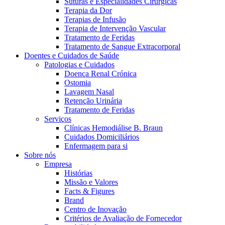
Suturas e Especialidades Cirúrgicas
Terapia da Dor
Terapias de Infusão
Terapia de Intervenção Vascular
Tratamento de Feridas
Tratamento de Sangue Extracorporal
Doentes e Cuidados de Saúde
Patologias e Cuidados
Doença Renal Crónica
Ostomia
Contactos
Lavagem Nasal
Retenção Urinária
Em diálogo com a B. Braun. Entre em contacto connosco
Tratamento de Feridas
Serviços
Clínicas Hemodiálise B. Braun
Cuidados Domiciliários
Enfermagem para si
Sobre nós
Empresa
Histórias
Missão e Valores
Facts & Figures
Brand
Centro de Inovação
Critérios de Avaliação de Fornecedor