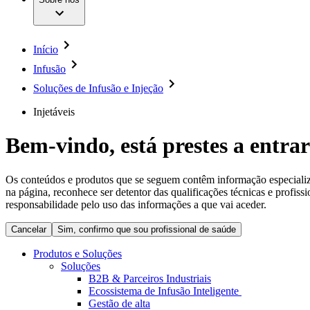
Cirurgia da Coluna Vertebral
A nossa cultura
Enfermagem para si
Cirurgia Minimamente Invasiva
Patologias e Cuidados
Patrocínios e Donativos
Cirurgia Robótica
Diversidade
Cuidados de Ostomia
Sustentabilidade
Início
Serviços
Dental Care
Compliance
Instrumentos Cirúrgicos e Sistemas de Contentores
Infusão
Acesso aos Cuidados de Saúde
Motores Cirúrgicos
Soluções de Infusão e Injeção
Neurocirurgia
Media
Nutrição Clínica
Injetáveis
Oncologia
Comunicados de Imprensa
Prevenção e Controlo de Infeções
Retenção Urinária e Urologia
Bem-vindo, está prestes a entrar
Contactos
Suturas e Especialidades Cirúrgicas
Terapia da Dor
Formulário de Contacto
Terapias de Infusão
Localizações
Os conteúdos e produtos que se seguem contêm informação especializad
Terapia de Intervenção Vascular
Empresa
na página, reconhece ser detentor das qualificações técnicas e profiss
Tratamento de Feridas
responsabilidade pelo uso das informações a que vai aceder.
Tratamento de Sangue Extracorporal
Responsabilidade
Soluções
Cancelar
Sim, confirmo que sou profissional de saúde
Produtos e Soluções
Media
Terapias
Soluções
B2B & Parceiros Industriais
Ecossistema de Infusão Inteligente
Contactos
Gestão de alta