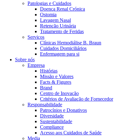
Coordenamos os seus cuidados médicos quando recebe alta do hos
Patologias e Cuidados
Doença Renal Crónica
Ostomia
Lavagem Nasal
Retenção Urinária
Tratamento de Feridas
Serviços
Clínicas Hemodiálise B. Braun
Cuidados Domiciliários
Enfermagem para si
Sobre nós
Empresa
Histórias
Missão e Valores
Facts & Figures
Catálogo de Produtos
Brand
Centro de Inovação
Encontre o produto que procura. Visite o catálogo de produtos
Centro de Inovação
Critérios de Avaliação de Fornecedor
Responsabilidade
Vamos impulsionar juntos a inovação na tecnologia médica. Saib
Patrocínios e Donativos
Diversidade
Sustentabilidade
Compliance
Acesso aos Cuidados de Saúde
Media