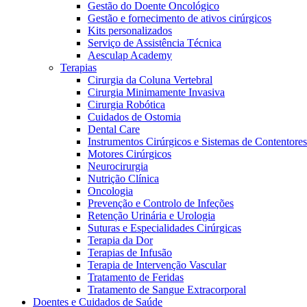
Gestão do Doente Oncológico
Gestão e fornecimento de ativos cirúrgicos
Kits personalizados
Serviço de Assistência Técnica
Aesculap Academy
Terapias
Cirurgia da Coluna Vertebral
Cirurgia Minimamente Invasiva
Cirurgia Robótica
Cuidados de Ostomia
Dental Care
Instrumentos Cirúrgicos e Sistemas de Contentores
Motores Cirúrgicos
Neurocirurgia
Nutrição Clínica
Oncologia
Prevenção e Controlo de Infeções
Retenção Urinária e Urologia
Suturas e Especialidades Cirúrgicas
Vagas disponíveis
Terapia da Dor
Terapias de Infusão
Descubra as tuas oportunidades de carreira na B. Braun. Pesqui
Terapia de Intervenção Vascular
Tratamento de Feridas
Cuidados Domiciliários
Tratamento de Sangue Extracorporal
Doentes e Cuidados de Saúde