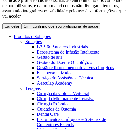
técnicas e profissionais necessárias ao entendimento dos conteúdos
Coordenamos os seus cuidados médicos quando recebe alta
Terapias
disponibilizados, e da importância de os não divulgar a terceiros,
do hospital. Para mais informações, visite a nossa página de
assumindo integral responsabilidade pelo uso das informações a que
Contactos
cuidados domiciliários.
vai aceder.
Cancelar
Sim, confirmo que sou profissional de saúde
Produtos e Soluções
Soluções
B2B & Parceiros Industriais
Ecossistema de Infusão Inteligente
Gestão de alta
Gestão do Doente Oncológico
Gestão e fornecimento de ativos cirúrgicos
Kits personalizados
Serviço de Assistência Técnica
Aesculap Academy
Catálogo de Produtos
Terapias
Cirurgia da Coluna Vertebral
Centro de Inovação
Encontre o produto que procura. Visite o catálogo de produtos
Cirurgia Minimamente Invasiva
da B. Braun com o nosso portfólio completo.
Cirurgia Robótica
Vamos impulsionar juntos a inovação na tecnologia médica.
Cuidados de Ostomia
Saiba mais sobre o nosso centro de inovação e apresente a sua
Dental Care
ideia.
Instrumentos Cirúrgicos e Sistemas de
Contentores Estéreis