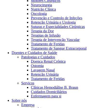
Motores Cirúrgicos
Neurocirurgia
Nutrição Clínica
Oncologia
Prevenção e Controlo de Infeções
Retenção Urinária e Urologia
Suturas e Especialidades Cirúrgicas
Terapia da Dor
Terapias de Infusão
Terapia de Intervenção Vascular
Contactos
Tratamento de Feridas
Tratamento de Sangue Extracorporal
Em diálogo com a B. Braun. Entre em contacto connosco
Doentes e Cuidados de Saúde
Patologias e Cuidados
Doença Renal Crónica
Ostomia
Lavagem Nasal
Retenção Urinária
Tratamento de Feridas
Serviços
Clínicas Hemodiálise B. Braun
Cuidados Domiciliários
Enfermagem para si
Sobre nós
Empresa