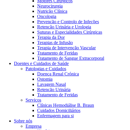
Motores Cirúrgicos
Neurocirurgia
Nutrição Clínica
Oncologia
Prevenção e Controlo de Infeções
Retenção Urinária e Urologia
Suturas e Especialidades Cirúrgicas
Terapia da Dor
Terapias de Infusão
Terapia de Intervenção Vascular
Contactos
Tratamento de Feridas
Tratamento de Sangue Extracorporal
Em diálogo com a B. Braun. Entre em contacto connosco
Doentes e Cuidados de Saúde
Patologias e Cuidados
Doença Renal Crónica
Ostomia
Lavagem Nasal
Retenção Urinária
Tratamento de Feridas
Serviços
Clínicas Hemodiálise B. Braun
Cuidados Domiciliários
Enfermagem para si
Sobre nós
Empresa