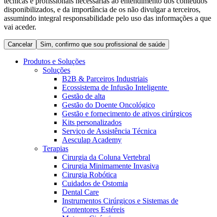
técnicas e profissionais necessárias ao entendimento dos conteúdos
Coordenamos os seus cuidados médicos quando recebe alta
Terapias
disponibilizados, e da importância de os não divulgar a terceiros,
do hospital. Para mais informações, visite a nossa página de
assumindo integral responsabilidade pelo uso das informações a que
Contactos
cuidados domiciliários.
vai aceder.
Cancelar
Sim, confirmo que sou profissional de saúde
Produtos e Soluções
Soluções
B2B & Parceiros Industriais
Ecossistema de Infusão Inteligente
Gestão de alta
Gestão do Doente Oncológico
Gestão e fornecimento de ativos cirúrgicos
Kits personalizados
Serviço de Assistência Técnica
Aesculap Academy
Catálogo de Produtos
Terapias
Cirurgia da Coluna Vertebral
Centro de Inovação
Encontre o produto que procura. Visite o catálogo de produtos
Cirurgia Minimamente Invasiva
da B. Braun com o nosso portfólio completo.
Cirurgia Robótica
Vamos impulsionar juntos a inovação na tecnologia médica.
Cuidados de Ostomia
Saiba mais sobre o nosso centro de inovação e apresente a sua
Dental Care
ideia.
Instrumentos Cirúrgicos e Sistemas de
Contentores Estéreis