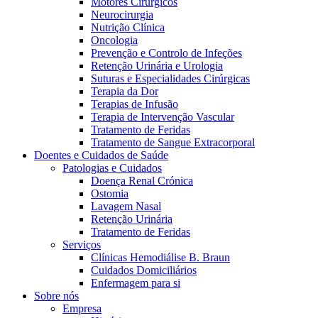
Motores Cirúrgicos
Neurocirurgia
Nutrição Clínica
Oncologia
Prevenção e Controlo de Infeções
Retenção Urinária e Urologia
Suturas e Especialidades Cirúrgicas
Terapia da Dor
Terapias de Infusão
Terapia de Intervenção Vascular
Contactos
Tratamento de Feridas
Tratamento de Sangue Extracorporal
Em diálogo com a B. Braun. Entre em contacto connosco
Doentes e Cuidados de Saúde
Patologias e Cuidados
Doença Renal Crónica
Ostomia
Lavagem Nasal
Retenção Urinária
Tratamento de Feridas
Serviços
Clínicas Hemodiálise B. Braun
Cuidados Domiciliários
Enfermagem para si
Sobre nós
Empresa