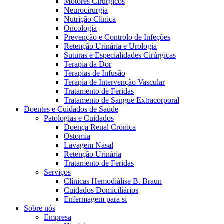
Motores Cirúrgicos
Neurocirurgia
Nutrição Clínica
Oncologia
Prevenção e Controlo de Infeções
Retenção Urinária e Urologia
Suturas e Especialidades Cirúrgicas
Terapia da Dor
Terapias de Infusão
Terapia de Intervenção Vascular
Contactos
Tratamento de Feridas
Tratamento de Sangue Extracorporal
Em diálogo com a B. Braun. Entre em contacto connosco
Doentes e Cuidados de Saúde
Patologias e Cuidados
Doença Renal Crónica
Ostomia
Lavagem Nasal
Retenção Urinária
Tratamento de Feridas
Serviços
Clínicas Hemodiálise B. Braun
Cuidados Domiciliários
Enfermagem para si
Sobre nós
Empresa