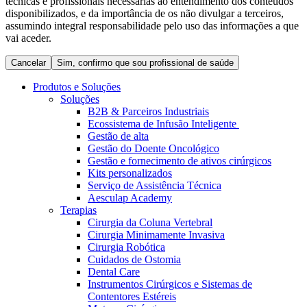
técnicas e profissionais necessárias ao entendimento dos conteúdos
Coordenamos os seus cuidados médicos quando recebe alta
Terapias
disponibilizados, e da importância de os não divulgar a terceiros,
do hospital. Para mais informações, visite a nossa página de
assumindo integral responsabilidade pelo uso das informações a que
Contactos
cuidados domiciliários.
vai aceder.
Cancelar
Sim, confirmo que sou profissional de saúde
Produtos e Soluções
Soluções
B2B & Parceiros Industriais
Ecossistema de Infusão Inteligente
Gestão de alta
Gestão do Doente Oncológico
Gestão e fornecimento de ativos cirúrgicos
Kits personalizados
Serviço de Assistência Técnica
Aesculap Academy
Catálogo de Produtos
Terapias
Cirurgia da Coluna Vertebral
Centro de Inovação
Encontre o produto que procura. Visite o catálogo de produtos
Cirurgia Minimamente Invasiva
da B. Braun com o nosso portfólio completo.
Cirurgia Robótica
Vamos impulsionar juntos a inovação na tecnologia médica.
Cuidados de Ostomia
Saiba mais sobre o nosso centro de inovação e apresente a sua
Dental Care
ideia.
Instrumentos Cirúrgicos e Sistemas de
Contentores Estéreis