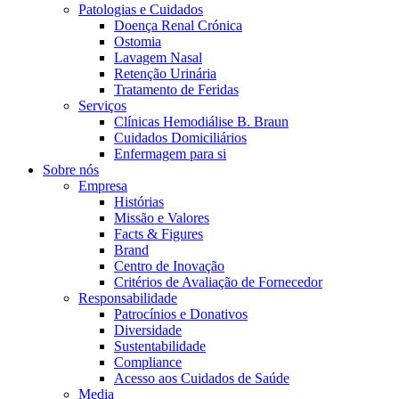
Coordenamos os seus cuidados médicos quando recebe alta do hos
Patologias e Cuidados
Doença Renal Crónica
Ostomia
Lavagem Nasal
Retenção Urinária
Tratamento de Feridas
Serviços
Clínicas Hemodiálise B. Braun
Cuidados Domiciliários
Enfermagem para si
Sobre nós
Empresa
Histórias
Missão e Valores
Facts & Figures
Catálogo de Produtos
Brand
Centro de Inovação
Encontre o produto que procura. Visite o catálogo de produtos
Centro de Inovação
Critérios de Avaliação de Fornecedor
Responsabilidade
Vamos impulsionar juntos a inovação na tecnologia médica. Saib
Patrocínios e Donativos
Diversidade
Sustentabilidade
Compliance
Acesso aos Cuidados de Saúde
Media