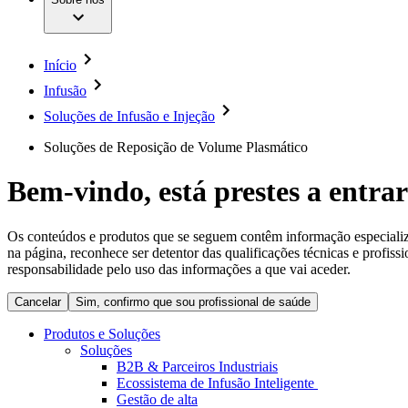
Cirurgia da Coluna Vertebral
A nossa cultura
Enfermagem para si
Cirurgia Minimamente Invasiva
Patologias e Cuidados
Patrocínios e Donativos
Cirurgia Robótica
Diversidade
Cuidados de Ostomia
Sustentabilidade
Início
Serviços
Dental Care
Compliance
Instrumentos Cirúrgicos e Sistemas de Contentores
Infusão
Acesso aos Cuidados de Saúde
Motores Cirúrgicos
Soluções de Infusão e Injeção
Neurocirurgia
Media
Nutrição Clínica
Soluções de Reposição de Volume Plasmático
Oncologia
Comunicados de Imprensa
Prevenção e Controlo de Infeções
Retenção Urinária e Urologia
Bem-vindo, está prestes a entrar
Contactos
Suturas e Especialidades Cirúrgicas
Terapia da Dor
Formulário de Contacto
Terapias de Infusão
Localizações
Os conteúdos e produtos que se seguem contêm informação especializad
Terapia de Intervenção Vascular
Empresa
na página, reconhece ser detentor das qualificações técnicas e profiss
Tratamento de Feridas
responsabilidade pelo uso das informações a que vai aceder.
Tratamento de Sangue Extracorporal
Responsabilidade
Soluções
Cancelar
Sim, confirmo que sou profissional de saúde
Produtos e Soluções
Media
Terapias
Soluções
B2B & Parceiros Industriais
Ecossistema de Infusão Inteligente
Contactos
Gestão de alta