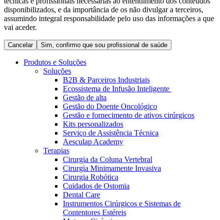
técnicas e profissionais necessárias ao entendimento dos conteúdos
Coordenamos os seus cuidados médicos quando recebe alta
Terapias
disponibilizados, e da importância de os não divulgar a terceiros,
do hospital. Para mais informações, visite a nossa página de
assumindo integral responsabilidade pelo uso das informações a que
Contactos
cuidados domiciliários.
vai aceder.
Cancelar
Sim, confirmo que sou profissional de saúde
Produtos e Soluções
Soluções
B2B & Parceiros Industriais
Ecossistema de Infusão Inteligente
Gestão de alta
Gestão do Doente Oncológico
Gestão e fornecimento de ativos cirúrgicos
Kits personalizados
Serviço de Assistência Técnica
Aesculap Academy
Catálogo de Produtos
Terapias
Cirurgia da Coluna Vertebral
Centro de Inovação
Encontre o produto que procura. Visite o catálogo de produtos
Cirurgia Minimamente Invasiva
da B. Braun com o nosso portfólio completo.
Cirurgia Robótica
Vamos impulsionar juntos a inovação na tecnologia médica.
Cuidados de Ostomia
Saiba mais sobre o nosso centro de inovação e apresente a sua
Dental Care
ideia.
Instrumentos Cirúrgicos e Sistemas de
Contentores Estéreis