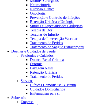
Motores Cirúrgicos
Neurocirurgia
Nutrição Clínica
Oncologia
Prevenção e Controlo de Infeções
Retenção Urinária e Urologia
Suturas e Especialidades Cirúrgicas
Terapia da Dor
Terapias de Infusão
Terapia de Intervenção Vascular
Contactos
Tratamento de Feridas
Tratamento de Sangue Extracorporal
Em diálogo com a B. Braun. Entre em contacto connosco
Doentes e Cuidados de Saúde
Patologias e Cuidados
Doença Renal Crónica
Ostomia
Lavagem Nasal
Retenção Urinária
Tratamento de Feridas
Serviços
Clínicas Hemodiálise B. Braun
Cuidados Domiciliários
Enfermagem para si
Sobre nós
Empresa