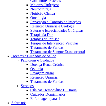
Contentores Estéreis
Motores Cirúrgicos
Neurocirurgia
Nutrição Clínica
Oncologia
Prevenção e Controlo de Infeções
Retenção Urinária e Urologia
Suturas e Especialidades Cirúrgicas
Terapia da Dor
Terapias de Infusão
Contactos
Terapia de Intervenção Vascular
Tratamento de Feridas
Em diálogo com a B. Braun. Entre em contacto connosco
Tratamento de Sangue Extracorporal
Doentes e Cuidados de Saúde
Patologias e Cuidados
Doença Renal Crónica
Ostomia
Lavagem Nasal
Retenção Urinária
Tratamento de Feridas
Serviços
Clínicas Hemodiálise B. Braun
Cuidados Domiciliários
Enfermagem para si
Sobre nós