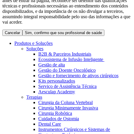
antes de entrar na página, reconhece ser detentor das qualificações
Coordenamos os seus cuidados médicos quando recebe alta
Terapias
técnicas e profissionais necessárias ao entendimento dos conteúdos
do hospital. Para mais informações, visite a nossa página de
disponibilizados, e da importância de os não divulgar a terceiros,
Contactos
cuidados domiciliários.
assumindo integral responsabilidade pelo uso das informações a que
vai aceder.
Cancelar
Sim, confirmo que sou profissional de saúde
Produtos e Soluções
Soluções
B2B & Parceiros Industriais
Ecossistema de Infusão Inteligente
Gestão de alta
Gestão do Doente Oncológico
Gestão e fornecimento de ativos cirúrgicos
Kits personalizados
Serviço de Assistência Técnica
Catálogo de Produtos
Aesculap Academy
Terapias
Centro de Inovação
Encontre o produto que procura. Visite o catálogo de produtos
Cirurgia da Coluna Vertebral
da B. Braun com o nosso portfólio completo.
Cirurgia Minimamente Invasiva
Vamos impulsionar juntos a inovação na tecnologia médica.
Cirurgia Robótica
Saiba mais sobre o nosso centro de inovação e apresente a sua
Cuidados de Ostomia
ideia.
Dental Care
Instrumentos Cirúrgicos e Sistemas de