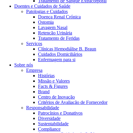
Tratamento de Sangue Extracorporal
Coordenamos os seus cuidados médicos quando recebe alta do hos
Doentes e Cuidados de Saúde
Patologias e Cuidados
Doença Renal Crónica
Ostomia
Lavagem Nasal
Retenção Urinária
Tratamento de Feridas
Serviços
Clínicas Hemodiálise B. Braun
Cuidados Domiciliários
Enfermagem para si
Sobre nós
Empresa
Histórias
Catálogo de Produtos
Missão e Valores
Facts & Figures
Encontre o produto que procura. Visite o catálogo de produtos
Brand
Centro de Inovação
Centro de Inovação
Critérios de Avaliação de Fornecedor
Vamos impulsionar juntos a inovação na tecnologia médica. Saib
Responsabilidade
Patrocínios e Donativos
Diversidade
Sustentabilidade
Compliance