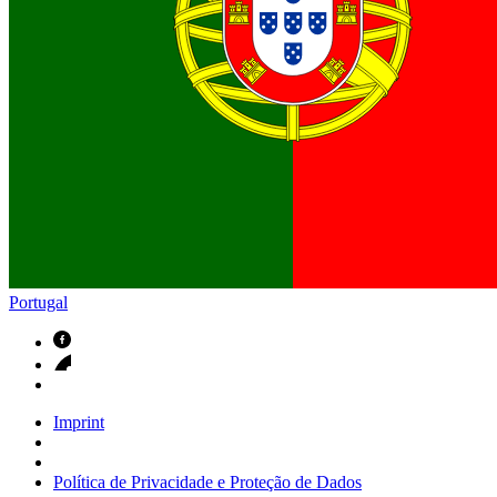
Contactos
Em diálogo com a B. Braun. Entre em contacto connosco
Portugal
Imprint
Política de Privacidade e Proteção de Dados