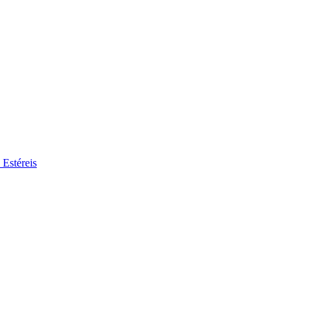
 Estéreis
se no nosso mercado de trabalho global por perfis de trabalho interessa