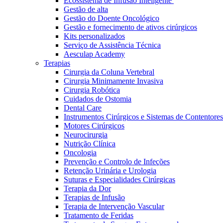
Ecossistema de Infusão Inteligente
Gestão de alta
Gestão do Doente Oncológico
Gestão e fornecimento de ativos cirúrgicos
Kits personalizados
Serviço de Assistência Técnica
Aesculap Academy
Terapias
Cirurgia da Coluna Vertebral
Cirurgia Minimamente Invasiva
Cirurgia Robótica
Cuidados de Ostomia
Dental Care
Instrumentos Cirúrgicos e Sistemas de Contentores
Motores Cirúrgicos
Neurocirurgia
Nutrição Clínica
Oncologia
Prevenção e Controlo de Infeções
Retenção Urinária e Urologia
Vagas disponíveis
Suturas e Especialidades Cirúrgicas
Terapia da Dor
Descubra as tuas oportunidades de carreira na B. Braun. Pesqui
Terapias de Infusão
Terapia de Intervenção Vascular
Cuidados Domiciliários
Tratamento de Feridas