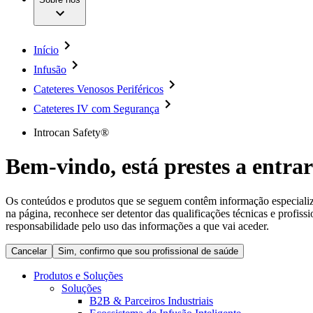
Cirurgia da Coluna Vertebral
A nossa cultura
Enfermagem para si
Cirurgia Minimamente Invasiva
Patologias e Cuidados
Patrocínios e Donativos
Cirurgia Robótica
Diversidade
Cuidados de Ostomia
Sustentabilidade
Início
Serviços
Dental Care
Compliance
Instrumentos Cirúrgicos e Sistemas de Contentores
Infusão
Acesso aos Cuidados de Saúde
Motores Cirúrgicos
Cateteres Venosos Periféricos
Neurocirurgia
Media
Nutrição Clínica
Cateteres IV com Segurança
Oncologia
Comunicados de Imprensa
Prevenção e Controlo de Infeções
Introcan Safety®
Retenção Urinária e Urologia
Contactos
Suturas e Especialidades Cirúrgicas
Bem-vindo, está prestes a entrar
Terapia da Dor
Formulário de Contacto
Terapias de Infusão
Localizações
Terapia de Intervenção Vascular
Empresa
Os conteúdos e produtos que se seguem contêm informação especializad
Tratamento de Feridas
na página, reconhece ser detentor das qualificações técnicas e profiss
Tratamento de Sangue Extracorporal
responsabilidade pelo uso das informações a que vai aceder.
Responsabilidade
Soluções
Cancelar
Sim, confirmo que sou profissional de saúde
Media
Terapias
Produtos e Soluções
Soluções
Contactos
B2B & Parceiros Industriais