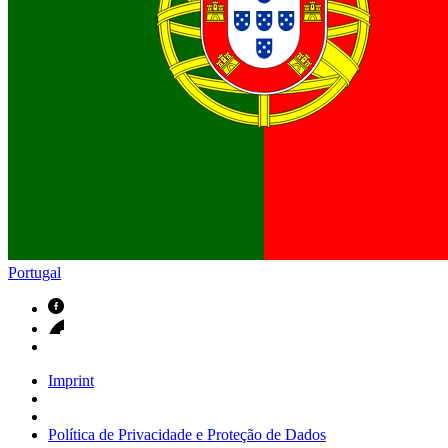
Contactos
Em diálogo com a B. Braun. Entre em contacto connosco
Portugal
Imprint
Política de Privacidade e Proteção de Dados