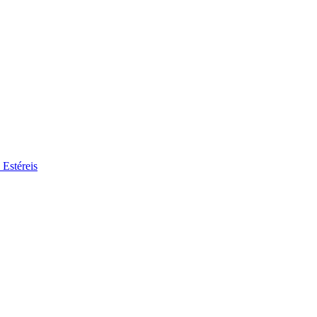
 Estéreis
se no nosso mercado de trabalho global por perfis de trabalho interessa