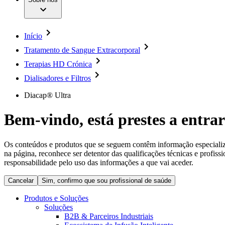
Cirurgia da Coluna Vertebral
A nossa cultura
Enfermagem para si
Cirurgia Minimamente Invasiva
Patologias e Cuidados
Patrocínios e Donativos
Cirurgia Robótica
Diversidade
Cuidados de Ostomia
Sustentabilidade
Início
Serviços
Dental Care
Compliance
Instrumentos Cirúrgicos e Sistemas de Contentores
Tratamento de Sangue Extracorporal
Acesso aos Cuidados de Saúde
Motores Cirúrgicos
Terapias HD Crónica
Neurocirurgia
Media
Nutrição Clínica
Dialisadores e Filtros
Oncologia
Comunicados de Imprensa
Prevenção e Controlo de Infeções
Diacap® Ultra
Retenção Urinária e Urologia
Contactos
Suturas e Especialidades Cirúrgicas
Bem-vindo, está prestes a entrar
Terapia da Dor
Formulário de Contacto
Terapias de Infusão
Localizações
Terapia de Intervenção Vascular
Empresa
Os conteúdos e produtos que se seguem contêm informação especializad
Tratamento de Feridas
na página, reconhece ser detentor das qualificações técnicas e profiss
Tratamento de Sangue Extracorporal
responsabilidade pelo uso das informações a que vai aceder.
Responsabilidade
Soluções
Cancelar
Sim, confirmo que sou profissional de saúde
Media
Terapias
Produtos e Soluções
Soluções
Contactos
B2B & Parceiros Industriais