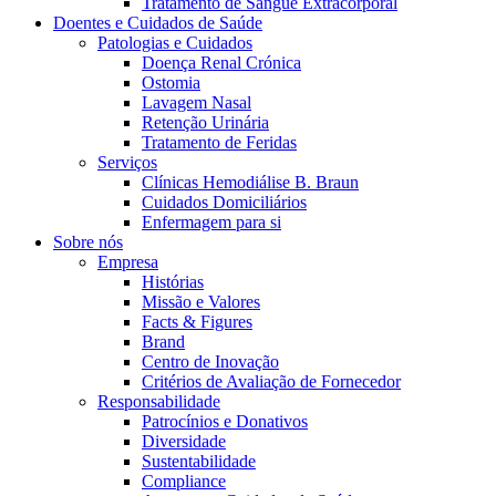
Tratamento de Sangue Extracorporal
Coordenamos os seus cuidados médicos quando recebe alta do hos
Doentes e Cuidados de Saúde
Patologias e Cuidados
Doença Renal Crónica
Ostomia
Lavagem Nasal
Retenção Urinária
Tratamento de Feridas
Serviços
Clínicas Hemodiálise B. Braun
Cuidados Domiciliários
Enfermagem para si
Sobre nós
Empresa
Histórias
Catálogo de Produtos
Missão e Valores
Facts & Figures
Encontre o produto que procura. Visite o catálogo de produtos
Brand
Centro de Inovação
Centro de Inovação
Critérios de Avaliação de Fornecedor
Vamos impulsionar juntos a inovação na tecnologia médica. Saib
Responsabilidade
Patrocínios e Donativos
Diversidade
Sustentabilidade
Compliance