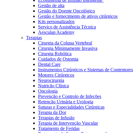
Ecossistema de Infusão Inteligente
Gestão de alta
Gestão do Doente Oncológico
Gestão e fornecimento de ativos cirúrgicos
Kits personalizados
Serviço de Assistência Técnica
Aesculap Academy
Terapias
Cirurgia da Coluna Vertebral
Cirurgia Minimamente Invasiva
Cirurgia Robótica
Cuidados de Ostomia
Dental Care
Instrumentos Cirúrgicos e Sistemas de Contentores
Motores Cirúrgicos
Neurocirurgia
Nutrição Clínica
Oncologia
Prevenção e Controlo de Infeções
Retenção Urinária e Urologia
Vagas disponíveis
Suturas e Especialidades Cirúrgicas
Terapia da Dor
Descubra as tuas oportunidades de carreira na B. Braun. Pesqui
Terapias de Infusão
Terapia de Intervenção Vascular
Cuidados Domiciliários
Tratamento de Feridas