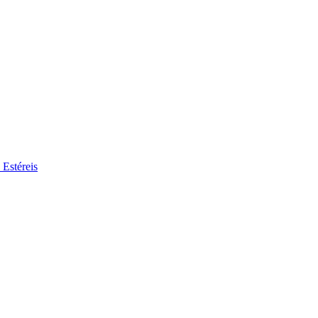
 Estéreis
se no nosso mercado de trabalho global por perfis de trabalho interessa