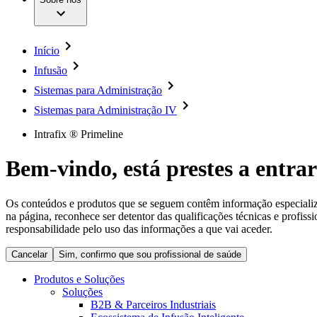
Cirurgia da Coluna Vertebral
A nossa cultura
Enfermagem para si
Cirurgia Minimamente Invasiva
Patologias e Cuidados
Patrocínios e Donativos
Cirurgia Robótica
Diversidade
Cuidados de Ostomia
Sustentabilidade
Início
Serviços
Dental Care
Compliance
Instrumentos Cirúrgicos e Sistemas de Contentores
Infusão
Acesso aos Cuidados de Saúde
Motores Cirúrgicos
Sistemas para Administração
Neurocirurgia
Media
Nutrição Clínica
Sistemas para Administração IV
Oncologia
Comunicados de Imprensa
Prevenção e Controlo de Infeções
Intrafix ® Primeline
Retenção Urinária e Urologia
Contactos
Suturas e Especialidades Cirúrgicas
Bem-vindo, está prestes a entrar
Terapia da Dor
Formulário de Contacto
Terapias de Infusão
Localizações
Terapia de Intervenção Vascular
Empresa
Os conteúdos e produtos que se seguem contêm informação especializad
Tratamento de Feridas
na página, reconhece ser detentor das qualificações técnicas e profiss
Tratamento de Sangue Extracorporal
responsabilidade pelo uso das informações a que vai aceder.
Responsabilidade
Soluções
Cancelar
Sim, confirmo que sou profissional de saúde
Media
Terapias
Produtos e Soluções
Soluções
Contactos
B2B & Parceiros Industriais