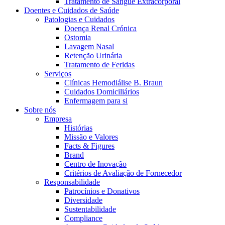
Tratamento de Sangue Extracorporal
Coordenamos os seus cuidados médicos quando recebe alta do hos
Doentes e Cuidados de Saúde
Patologias e Cuidados
Doença Renal Crónica
Ostomia
Lavagem Nasal
Retenção Urinária
Tratamento de Feridas
Serviços
Clínicas Hemodiálise B. Braun
Cuidados Domiciliários
Enfermagem para si
Sobre nós
Empresa
Histórias
Catálogo de Produtos
Missão e Valores
Facts & Figures
Encontre o produto que procura. Visite o catálogo de produtos
Brand
Centro de Inovação
Centro de Inovação
Critérios de Avaliação de Fornecedor
Vamos impulsionar juntos a inovação na tecnologia médica. Saib
Responsabilidade
Patrocínios e Donativos
Diversidade
Sustentabilidade
Compliance