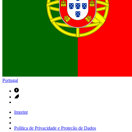
Contactos
Em diálogo com a B. Braun. Entre em contacto connosco
Portugal
Imprint
Política de Privacidade e Proteção de Dados