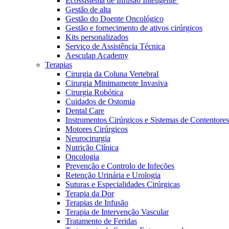
Ecossistema de Infusão Inteligente
Gestão de alta
Gestão do Doente Oncológico
Gestão e fornecimento de ativos cirúrgicos
Kits personalizados
Serviço de Assistência Técnica
Aesculap Academy
Terapias
Cirurgia da Coluna Vertebral
Cirurgia Minimamente Invasiva
Cirurgia Robótica
Cuidados de Ostomia
Dental Care
Instrumentos Cirúrgicos e Sistemas de Contentores
Motores Cirúrgicos
Neurocirurgia
Nutrição Clínica
Oncologia
Prevenção e Controlo de Infeções
Retenção Urinária e Urologia
Vagas disponíveis
Suturas e Especialidades Cirúrgicas
Terapia da Dor
Descubra as tuas oportunidades de carreira na B. Braun. Pesqui
Terapias de Infusão
Terapia de Intervenção Vascular
Cuidados Domiciliários
Tratamento de Feridas