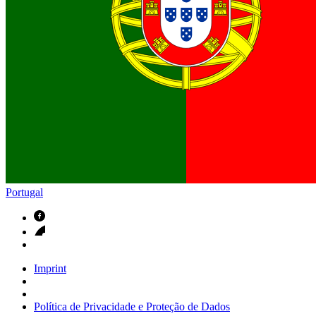
Contactos
Em diálogo com a B. Braun. Entre em contacto connosco
Portugal
Imprint
Política de Privacidade e Proteção de Dados