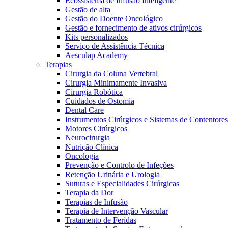
Ecossistema de Infusão Inteligente
Gestão de alta
Gestão do Doente Oncológico
Gestão e fornecimento de ativos cirúrgicos
Kits personalizados
Serviço de Assistência Técnica
Aesculap Academy
Terapias
Cirurgia da Coluna Vertebral
Cirurgia Minimamente Invasiva
Cirurgia Robótica
Cuidados de Ostomia
Dental Care
Instrumentos Cirúrgicos e Sistemas de Contentores
Motores Cirúrgicos
Neurocirurgia
Nutrição Clínica
Oncologia
Prevenção e Controlo de Infeções
Retenção Urinária e Urologia
Vagas disponíveis
Suturas e Especialidades Cirúrgicas
Terapia da Dor
Descubra as tuas oportunidades de carreira na B. Braun. Pesqui
Terapias de Infusão
Terapia de Intervenção Vascular
Cuidados Domiciliários
Tratamento de Feridas