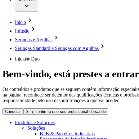
Cirurgia da Coluna Vertebral
A nossa cultura
Enfermagem para si
Cirurgia Minimamente Invasiva
Patologias e Cuidados
Patrocínios e Donativos
Cirurgia Robótica
Diversidade
Cuidados de Ostomia
Sustentabilidade
Início
Serviços
Dental Care
Compliance
Instrumentos Cirúrgicos e Sistemas de Contentores
Infusão
Acesso aos Cuidados de Saúde
Motores Cirúrgicos
Seringas e Agulhas
Neurocirurgia
Media
Nutrição Clínica
Seringas Standard e Seringas com Agulhas
Oncologia
Comunicados de Imprensa
Prevenção e Controlo de Infeções
Injekt® Duo
Retenção Urinária e Urologia
Contactos
Suturas e Especialidades Cirúrgicas
Bem-vindo, está prestes a entrar
Terapia da Dor
Formulário de Contacto
Terapias de Infusão
Localizações
Terapia de Intervenção Vascular
Empresa
Os conteúdos e produtos que se seguem contêm informação especializad
Tratamento de Feridas
na página, reconhece ser detentor das qualificações técnicas e profiss
Tratamento de Sangue Extracorporal
responsabilidade pelo uso das informações a que vai aceder.
Responsabilidade
Soluções
Cancelar
Sim, confirmo que sou profissional de saúde
Media
Terapias
Produtos e Soluções
Soluções
Contactos
B2B & Parceiros Industriais