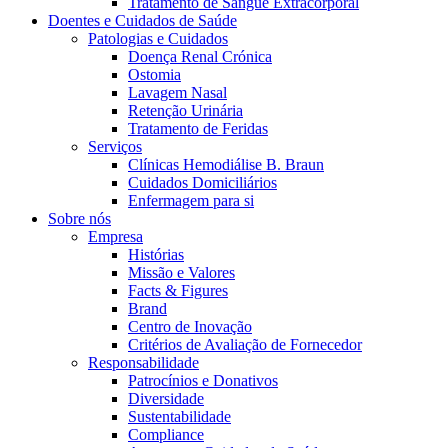
Tratamento de Sangue Extracorporal
Coordenamos os seus cuidados médicos quando recebe alta do hos
Doentes e Cuidados de Saúde
Patologias e Cuidados
Doença Renal Crónica
Ostomia
Lavagem Nasal
Retenção Urinária
Tratamento de Feridas
Serviços
Clínicas Hemodiálise B. Braun
Cuidados Domiciliários
Enfermagem para si
Sobre nós
Empresa
Histórias
Catálogo de Produtos
Missão e Valores
Facts & Figures
Encontre o produto que procura. Visite o catálogo de produtos
Brand
Centro de Inovação
Centro de Inovação
Critérios de Avaliação de Fornecedor
Vamos impulsionar juntos a inovação na tecnologia médica. Saib
Responsabilidade
Patrocínios e Donativos
Diversidade
Sustentabilidade
Compliance