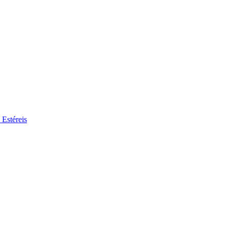
 Estéreis
se no nosso mercado de trabalho global por perfis de trabalho interessa