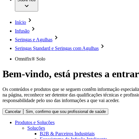
Cirurgia da Coluna Vertebral
A nossa cultura
Enfermagem para si
Cirurgia Minimamente Invasiva
Patologias e Cuidados
Patrocínios e Donativos
Cirurgia Robótica
Diversidade
Cuidados de Ostomia
Sustentabilidade
Início
Serviços
Dental Care
Compliance
Instrumentos Cirúrgicos e Sistemas de Contentores
Infusão
Acesso aos Cuidados de Saúde
Motores Cirúrgicos
Seringas e Agulhas
Neurocirurgia
Media
Nutrição Clínica
Seringas Standard e Seringas com Agulhas
Oncologia
Comunicados de Imprensa
Prevenção e Controlo de Infeções
Omnifix® Solo
Retenção Urinária e Urologia
Contactos
Suturas e Especialidades Cirúrgicas
Bem-vindo, está prestes a entrar
Terapia da Dor
Formulário de Contacto
Terapias de Infusão
Localizações
Terapia de Intervenção Vascular
Empresa
Os conteúdos e produtos que se seguem contêm informação especializad
Tratamento de Feridas
na página, reconhece ser detentor das qualificações técnicas e profiss
Tratamento de Sangue Extracorporal
responsabilidade pelo uso das informações a que vai aceder.
Responsabilidade
Soluções
Cancelar
Sim, confirmo que sou profissional de saúde
Media
Terapias
Produtos e Soluções
Soluções
Contactos
B2B & Parceiros Industriais