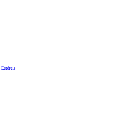
 Estéreis
se no nosso mercado de trabalho global por perfis de trabalho interessa