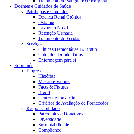
Tratamento de Sangue Extracorporal
Coordenamos os seus cuidados médicos quando recebe alta do hos
Doentes e Cuidados de Saúde
Patologias e Cuidados
Doença Renal Crónica
Ostomia
Lavagem Nasal
Retenção Urinária
Tratamento de Feridas
Serviços
Clínicas Hemodiálise B. Braun
Cuidados Domiciliários
Enfermagem para si
Sobre nós
Empresa
Histórias
Catálogo de Produtos
Missão e Valores
Facts & Figures
Encontre o produto que procura. Visite o catálogo de produtos
Brand
Centro de Inovação
Centro de Inovação
Critérios de Avaliação de Fornecedor
Vamos impulsionar juntos a inovação na tecnologia médica. Saib
Responsabilidade
Patrocínios e Donativos
Diversidade
Sustentabilidade
Compliance