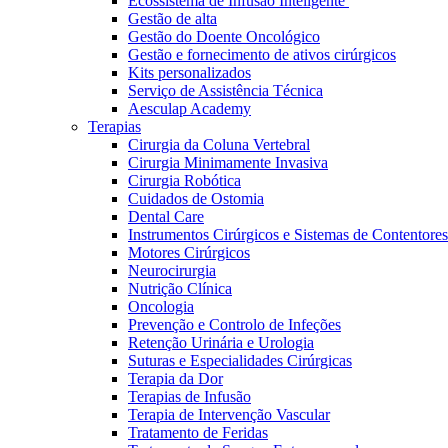
Ecossistema de Infusão Inteligente
Gestão de alta
Gestão do Doente Oncológico
Gestão e fornecimento de ativos cirúrgicos
Kits personalizados
Serviço de Assistência Técnica
Aesculap Academy
Terapias
Cirurgia da Coluna Vertebral
Cirurgia Minimamente Invasiva
Cirurgia Robótica
Cuidados de Ostomia
Dental Care
Instrumentos Cirúrgicos e Sistemas de Contentores
Motores Cirúrgicos
Neurocirurgia
Nutrição Clínica
Oncologia
Prevenção e Controlo de Infeções
Retenção Urinária e Urologia
Vagas disponíveis
Suturas e Especialidades Cirúrgicas
Terapia da Dor
Descubra as tuas oportunidades de carreira na B. Braun. Pesqui
Terapias de Infusão
Terapia de Intervenção Vascular
Cuidados Domiciliários
Tratamento de Feridas