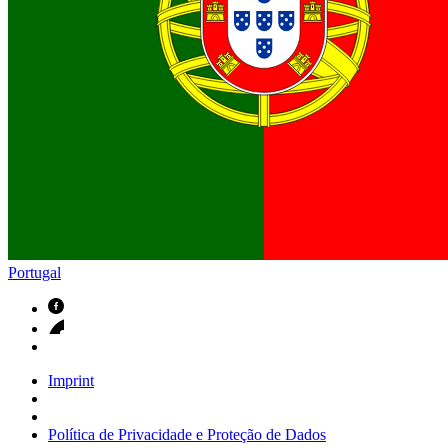
Contactos
Em diálogo com a B. Braun. Entre em contacto connosco
Portugal
Imprint
Política de Privacidade e Proteção de Dados