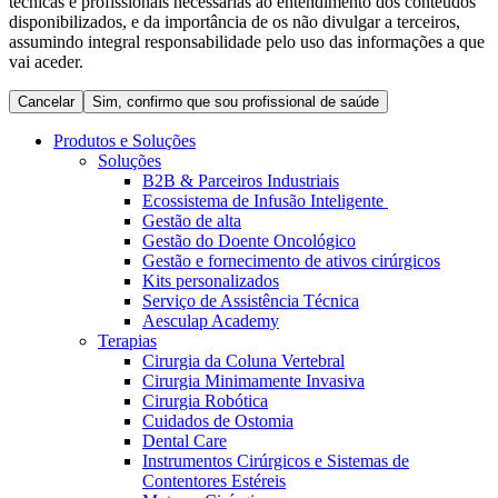
técnicas e profissionais necessárias ao entendimento dos conteúdos
Coordenamos os seus cuidados médicos quando recebe alta
Terapias
disponibilizados, e da importância de os não divulgar a terceiros,
do hospital. Para mais informações, visite a nossa página de
assumindo integral responsabilidade pelo uso das informações a que
Contactos
cuidados domiciliários.
vai aceder.
Cancelar
Sim, confirmo que sou profissional de saúde
Produtos e Soluções
Soluções
B2B & Parceiros Industriais
Ecossistema de Infusão Inteligente
Gestão de alta
Gestão do Doente Oncológico
Gestão e fornecimento de ativos cirúrgicos
Kits personalizados
Serviço de Assistência Técnica
Aesculap Academy
Catálogo de Produtos
Terapias
Cirurgia da Coluna Vertebral
Centro de Inovação
Encontre o produto que procura. Visite o catálogo de produtos
Cirurgia Minimamente Invasiva
da B. Braun com o nosso portfólio completo.
Cirurgia Robótica
Vamos impulsionar juntos a inovação na tecnologia médica.
Cuidados de Ostomia
Saiba mais sobre o nosso centro de inovação e apresente a sua
Dental Care
ideia.
Instrumentos Cirúrgicos e Sistemas de
Contentores Estéreis