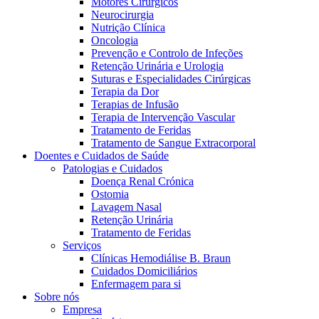
Motores Cirúrgicos
Neurocirurgia
Nutrição Clínica
Oncologia
Prevenção e Controlo de Infeções
Retenção Urinária e Urologia
Suturas e Especialidades Cirúrgicas
Terapia da Dor
Terapias de Infusão
Terapia de Intervenção Vascular
Contactos
Tratamento de Feridas
Tratamento de Sangue Extracorporal
Em diálogo com a B. Braun. Entre em contacto connosco
Doentes e Cuidados de Saúde
Patologias e Cuidados
Doença Renal Crónica
Ostomia
Lavagem Nasal
Retenção Urinária
Tratamento de Feridas
Serviços
Clínicas Hemodiálise B. Braun
Cuidados Domiciliários
Enfermagem para si
Sobre nós
Empresa