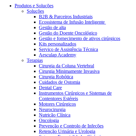
Coordenamos os seus cuidados médicos quando recebe alta
Terapias
Produtos e Soluções
do hospital. Para mais informações, visite a nossa página de
Soluções
Contactos
cuidados domiciliários.
B2B & Parceiros Industriais
Ecossistema de Infusão Inteligente
Gestão de alta
Gestão do Doente Oncológico
Gestão e fornecimento de ativos cirúrgicos
Kits personalizados
Serviço de Assistência Técnica
Aesculap Academy
Terapias
Cirurgia da Coluna Vertebral
Cirurgia Minimamente Invasiva
Cirurgia Robótica
Cuidados de Ostomia
Dental Care
Catálogo de Produtos
Instrumentos Cirúrgicos e Sistemas de
Contentores Estéreis
Centro de Inovação
Encontre o produto que procura. Visite o catálogo de produtos
Motores Cirúrgicos
da B. Braun com o nosso portfólio completo.
Neurocirurgia
Vamos impulsionar juntos a inovação na tecnologia médica.
Nutrição Clínica
Saiba mais sobre o nosso centro de inovação e apresente a sua
Oncologia
ideia.
Prevenção e Controlo de Infeções
Retenção Urinária e Urologia