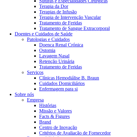
Suturas e Especialidades Cirúrgicas
Terapia da Dor
Terapias de Infusão
Terapia de Intervenção Vascular
Tratamento de Feridas
Tratamento de Sangue Extracorporal
Doentes e Cuidados de Saúde
Patologias e Cuidados
Doença Renal Crónica
Ostomia
Contactos
Lavagem Nasal
Retenção Urinária
Em diálogo com a B. Braun. Entre em contacto connosco
Tratamento de Feridas
Serviços
Clínicas Hemodiálise B. Braun
Cuidados Domiciliários
Enfermagem para si
Sobre nós
Empresa
Histórias
Missão e Valores
Facts & Figures
Brand
Centro de Inovação
Critérios de Avaliação de Fornecedor