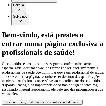
Aesculap Academy
Serviços
Trabalhar na B. Braun
Centro de Inovação
Carreira
Oportunidades de emprego
Critérios de Avaliação de Fornecedor
Terapias
Clínicas Hemodiálise B. Braun
Cuidados Domiciliários
Responsabilidade
Sobre nós
Cirurgia da Coluna Vertebral
A nossa cultura
Enfermagem para si
Cirurgia Minimamente Invasiva
Patologias e Cuidados
Patrocínios e Donativos
Cirurgia Robótica
Diversidade
Cuidados de Ostomia
Sustentabilidade
Bem-vindo, está prestes a
Serviços
Dental Care
Compliance
Instrumentos Cirúrgicos e Sistemas de
Acesso aos Cuidados de Saúde
entrar numa página exclusiva a
Contentores Estéreis
Motores Cirúrgicos
Media
profissionais de saúde!
Neurocirurgia
Nutrição Clínica
Comunicados de Imprensa
Oncologia
Os conteúdos e produtos que se seguem contêm informação
Prevenção e Controlo de Infeções
Contactos
especializada, destinando-se, nos termos da lei, exclusivamente a
Retenção Urinária e Urologia
profissionais de saúde. Ao confirmar que é um profissional de saúde,
Suturas e Especialidades Cirúrgicas
Formulário de Contacto
antes de entrar na página, reconhece ser detentor das qualificações
Terapia da Dor
Localizações
técnicas e profissionais necessárias ao entendimento dos conteúdos
Terapias de Infusão
Empresa
disponibilizados, e da importância de os não divulgar a terceiros,
Terapia de Intervenção Vascular
Vagas disponíveis
assumindo integral responsabilidade pelo uso das informações a que
Tratamento de Feridas
Responsabilidade
Descubra as tuas oportunidades de carreira na B. Braun.
vai aceder.
Tratamento de Sangue Extracorporal
Pesquise no nosso mercado de trabalho global por perfis de
Soluções
Cuidados Domiciliários
trabalho interessantes.
Cancelar
Sim, confirmo que sou profissional de saúde
Media