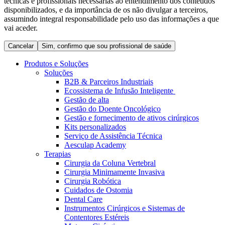
técnicas e profissionais necessárias ao entendimento dos conteúdos
Coordenamos os seus cuidados médicos quando recebe alta
Terapias
disponibilizados, e da importância de os não divulgar a terceiros,
do hospital. Para mais informações, visite a nossa página de
assumindo integral responsabilidade pelo uso das informações a que
Contactos
cuidados domiciliários.
vai aceder.
Cancelar
Sim, confirmo que sou profissional de saúde
Produtos e Soluções
Soluções
B2B & Parceiros Industriais
Ecossistema de Infusão Inteligente
Gestão de alta
Gestão do Doente Oncológico
Gestão e fornecimento de ativos cirúrgicos
Kits personalizados
Serviço de Assistência Técnica
Aesculap Academy
Catálogo de Produtos
Terapias
Cirurgia da Coluna Vertebral
Centro de Inovação
Encontre o produto que procura. Visite o catálogo de produtos
Cirurgia Minimamente Invasiva
da B. Braun com o nosso portfólio completo.
Cirurgia Robótica
Vamos impulsionar juntos a inovação na tecnologia médica.
Cuidados de Ostomia
Saiba mais sobre o nosso centro de inovação e apresente a sua
Dental Care
ideia.
Instrumentos Cirúrgicos e Sistemas de
Contentores Estéreis