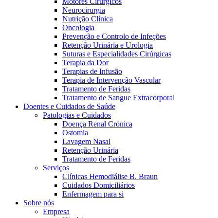
Motores Cirúrgicos
Neurocirurgia
Nutrição Clínica
Oncologia
Prevenção e Controlo de Infeções
Retenção Urinária e Urologia
Suturas e Especialidades Cirúrgicas
Terapia da Dor
Terapias de Infusão
Terapia de Intervenção Vascular
Contactos
Tratamento de Feridas
Tratamento de Sangue Extracorporal
Em diálogo com a B. Braun. Entre em contacto connosco
Doentes e Cuidados de Saúde
Patologias e Cuidados
Doença Renal Crónica
Ostomia
Lavagem Nasal
Retenção Urinária
Tratamento de Feridas
Serviços
Clínicas Hemodiálise B. Braun
Cuidados Domiciliários
Enfermagem para si
Sobre nós
Empresa