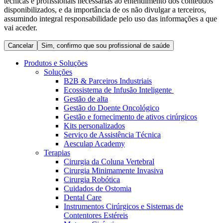
técnicas e profissionais necessárias ao entendimento dos conteúdos
Coordenamos os seus cuidados médicos quando recebe alta
Terapias
disponibilizados, e da importância de os não divulgar a terceiros,
do hospital. Para mais informações, visite a nossa página de
assumindo integral responsabilidade pelo uso das informações a que
Contactos
cuidados domiciliários.
vai aceder.
Cancelar
Sim, confirmo que sou profissional de saúde
Produtos e Soluções
Soluções
B2B & Parceiros Industriais
Ecossistema de Infusão Inteligente
Gestão de alta
Gestão do Doente Oncológico
Gestão e fornecimento de ativos cirúrgicos
Kits personalizados
Serviço de Assistência Técnica
Aesculap Academy
Catálogo de Produtos
Terapias
Cirurgia da Coluna Vertebral
Centro de Inovação
Encontre o produto que procura. Visite o catálogo de produtos
Cirurgia Minimamente Invasiva
da B. Braun com o nosso portfólio completo.
Cirurgia Robótica
Vamos impulsionar juntos a inovação na tecnologia médica.
Cuidados de Ostomia
Saiba mais sobre o nosso centro de inovação e apresente a sua
Dental Care
ideia.
Instrumentos Cirúrgicos e Sistemas de
Contentores Estéreis