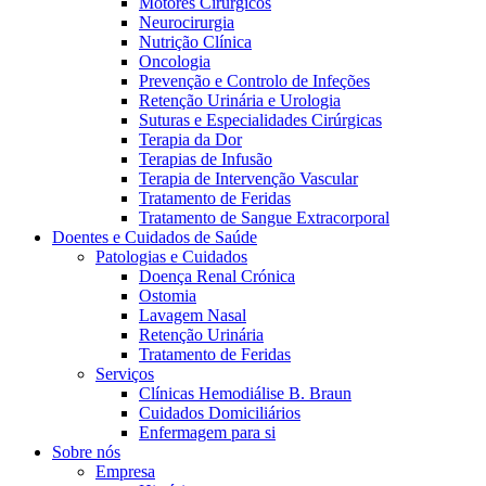
Motores Cirúrgicos
Neurocirurgia
Nutrição Clínica
Oncologia
Prevenção e Controlo de Infeções
Retenção Urinária e Urologia
Suturas e Especialidades Cirúrgicas
Terapia da Dor
Terapias de Infusão
Terapia de Intervenção Vascular
Contactos
Tratamento de Feridas
Tratamento de Sangue Extracorporal
Em diálogo com a B. Braun. Entre em contacto connosco
Doentes e Cuidados de Saúde
Patologias e Cuidados
Doença Renal Crónica
Ostomia
Lavagem Nasal
Retenção Urinária
Tratamento de Feridas
Serviços
Clínicas Hemodiálise B. Braun
Cuidados Domiciliários
Enfermagem para si
Sobre nós
Empresa