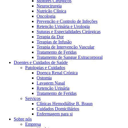
Motores Cirúrgicos
Neurocirurgia
Nutrição Clínica
Oncologia
Prevenção e Controlo de Infeções
Retenção Urinária e Urologia
Suturas e Especialidades Cirúrgicas
Terapia da Dor
Terapias de Infusão
Terapia de Intervenção Vascular
Contactos
Tratamento de Feridas
Tratamento de Sangue Extracorporal
Em diálogo com a B. Braun. Entre em contacto connosco
Doentes e Cuidados de Saúde
Patologias e Cuidados
Doença Renal Crónica
Ostomia
Lavagem Nasal
Retenção Urinária
Tratamento de Feridas
Serviços
Clínicas Hemodiálise B. Braun
Cuidados Domiciliários
Enfermagem para si
Sobre nós
Empresa