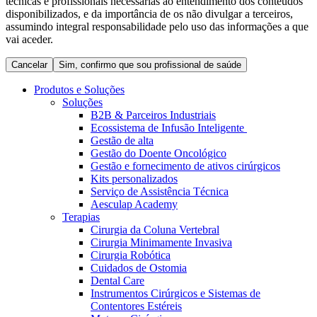
técnicas e profissionais necessárias ao entendimento dos conteúdos
Coordenamos os seus cuidados médicos quando recebe alta
Terapias
disponibilizados, e da importância de os não divulgar a terceiros,
do hospital. Para mais informações, visite a nossa página de
assumindo integral responsabilidade pelo uso das informações a que
Contactos
cuidados domiciliários.
vai aceder.
Cancelar
Sim, confirmo que sou profissional de saúde
Produtos e Soluções
Soluções
B2B & Parceiros Industriais
Ecossistema de Infusão Inteligente
Gestão de alta
Gestão do Doente Oncológico
Gestão e fornecimento de ativos cirúrgicos
Kits personalizados
Serviço de Assistência Técnica
Aesculap Academy
Catálogo de Produtos
Terapias
Cirurgia da Coluna Vertebral
Centro de Inovação
Encontre o produto que procura. Visite o catálogo de produtos
Cirurgia Minimamente Invasiva
da B. Braun com o nosso portfólio completo.
Cirurgia Robótica
Vamos impulsionar juntos a inovação na tecnologia médica.
Cuidados de Ostomia
Saiba mais sobre o nosso centro de inovação e apresente a sua
Dental Care
ideia.
Instrumentos Cirúrgicos e Sistemas de
Contentores Estéreis