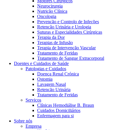
Motores Cirúrgicos
Neurocirurgia
Nutrição Clínica
Oncologia
Prevenção e Controlo de Infeções
Retenção Urinária e Urologia
Suturas e Especialidades Cirúrgicas
Terapia da Dor
Terapias de Infusão
Terapia de Intervenção Vascular
Contactos
Tratamento de Feridas
Tratamento de Sangue Extracorporal
Em diálogo com a B. Braun. Entre em contacto connosco
Doentes e Cuidados de Saúde
Patologias e Cuidados
Doença Renal Crónica
Ostomia
Lavagem Nasal
Retenção Urinária
Tratamento de Feridas
Serviços
Clínicas Hemodiálise B. Braun
Cuidados Domiciliários
Enfermagem para si
Sobre nós
Empresa