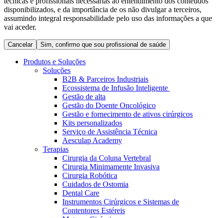
técnicas e profissionais necessárias ao entendimento dos conteúdos
Coordenamos os seus cuidados médicos quando recebe alta
Terapias
disponibilizados, e da importância de os não divulgar a terceiros,
do hospital. Para mais informações, visite a nossa página de
assumindo integral responsabilidade pelo uso das informações a que
Contactos
cuidados domiciliários.
vai aceder.
Cancelar
Sim, confirmo que sou profissional de saúde
Produtos e Soluções
Soluções
B2B & Parceiros Industriais
Ecossistema de Infusão Inteligente
Gestão de alta
Gestão do Doente Oncológico
Gestão e fornecimento de ativos cirúrgicos
Kits personalizados
Serviço de Assistência Técnica
Aesculap Academy
Catálogo de Produtos
Terapias
Cirurgia da Coluna Vertebral
Centro de Inovação
Encontre o produto que procura. Visite o catálogo de produtos
Cirurgia Minimamente Invasiva
da B. Braun com o nosso portfólio completo.
Cirurgia Robótica
Vamos impulsionar juntos a inovação na tecnologia médica.
Cuidados de Ostomia
Saiba mais sobre o nosso centro de inovação e apresente a sua
Dental Care
ideia.
Instrumentos Cirúrgicos e Sistemas de
Contentores Estéreis