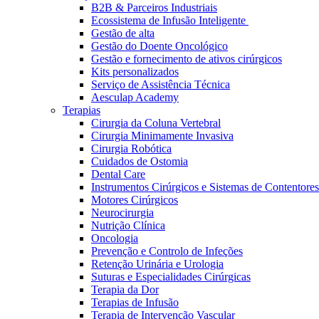
B2B & Parceiros Industriais
Ecossistema de Infusão Inteligente
Gestão de alta
Gestão do Doente Oncológico
Gestão e fornecimento de ativos cirúrgicos
Kits personalizados
Serviço de Assistência Técnica
Aesculap Academy
Terapias
Cirurgia da Coluna Vertebral
Cirurgia Minimamente Invasiva
Cirurgia Robótica
Cuidados de Ostomia
Dental Care
Instrumentos Cirúrgicos e Sistemas de Contentores
Motores Cirúrgicos
Neurocirurgia
Nutrição Clínica
Oncologia
Vagas disponíveis
Prevenção e Controlo de Infeções
Retenção Urinária e Urologia
Descubra as tuas oportunidades de carreira na B. Braun. Pesqui
Suturas e Especialidades Cirúrgicas
Terapia da Dor
Cuidados Domiciliários
Terapias de Infusão
Terapia de Intervenção Vascular