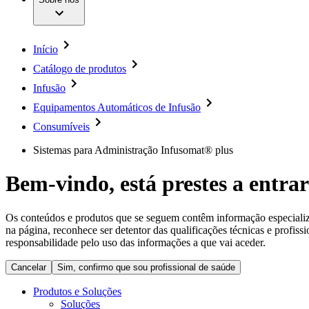
Cirurgia da Coluna Vertebral
A nossa cultura
Enfermagem para si
Cirurgia Minimamente Invasiva
Patologias e Cuidados
Patrocínios e Donativos
Cirurgia Robótica
Diversidade
Cuidados de Ostomia
Sustentabilidade
Início
Serviços
Dental Care
Compliance
Instrumentos Cirúrgicos e Sistemas de Contentores
Catálogo de produtos
Acesso aos Cuidados de Saúde
Motores Cirúrgicos
Infusão
Neurocirurgia
Media
Nutrição Clínica
Equipamentos Automáticos de Infusão
Oncologia
Comunicados de Imprensa
Prevenção e Controlo de Infeções
Consumíveis
Retenção Urinária e Urologia
Contactos
Sistemas para Administração Infusomat® plus
Suturas e Especialidades Cirúrgicas
Terapia da Dor
Formulário de Contacto
Terapias de Infusão
Localizações
Bem-vindo, está prestes a entrar
Terapia de Intervenção Vascular
Empresa
Tratamento de Feridas
Tratamento de Sangue Extracorporal
Os conteúdos e produtos que se seguem contêm informação especializad
Responsabilidade
Soluções
na página, reconhece ser detentor das qualificações técnicas e profiss
responsabilidade pelo uso das informações a que vai aceder.
Media
Terapias
Cancelar
Sim, confirmo que sou profissional de saúde
Contactos
Produtos e Soluções
Soluções