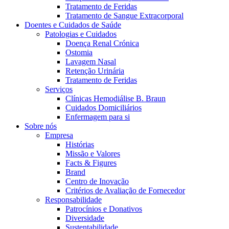
Coordenamos os seus cuidados médicos quando recebe alta do hos
Tratamento de Feridas
Tratamento de Sangue Extracorporal
Doentes e Cuidados de Saúde
Patologias e Cuidados
Doença Renal Crónica
Ostomia
Lavagem Nasal
Retenção Urinária
Tratamento de Feridas
Serviços
Clínicas Hemodiálise B. Braun
Cuidados Domiciliários
Enfermagem para si
Sobre nós
Empresa
Catálogo de Produtos
Histórias
Missão e Valores
Encontre o produto que procura. Visite o catálogo de produtos
Centro de Inovação
Facts & Figures
Brand
Vamos impulsionar juntos a inovação na tecnologia médica. Saib
Centro de Inovação
Critérios de Avaliação de Fornecedor
Responsabilidade
Patrocínios e Donativos
Diversidade
Sustentabilidade