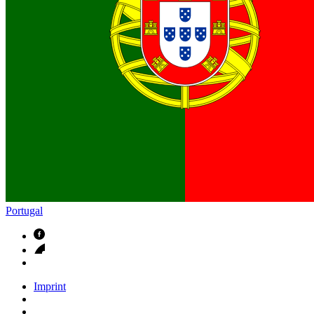
Contactos
Em diálogo com a B. Braun. Entre em contacto connosco
Portugal
Imprint