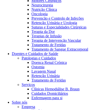
Motores Cirúrgicos
Neurocirurgia
Nutrição Clínica
Oncologia
Prevenção e Controlo de Infeções
Retenção Urinária e Urologia
Suturas e Especialidades Cirúrgicas
Terapia da Dor
Terapias de Infusão
Terapia de Intervenção Vascular
Contactos
Tratamento de Feridas
Tratamento de Sangue Extracorporal
Em diálogo com a B. Braun. Entre em contacto connosco
Doentes e Cuidados de Saúde
Patologias e Cuidados
Doença Renal Crónica
Ostomia
Lavagem Nasal
Retenção Urinária
Tratamento de Feridas
Serviços
Clínicas Hemodiálise B. Braun
Cuidados Domiciliários
Enfermagem para si
Sobre nós
Empresa