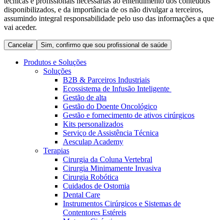
técnicas e profissionais necessárias ao entendimento dos conteúdos
Coordenamos os seus cuidados médicos quando recebe alta
Terapias
disponibilizados, e da importância de os não divulgar a terceiros,
do hospital. Para mais informações, visite a nossa página de
assumindo integral responsabilidade pelo uso das informações a que
Contactos
cuidados domiciliários.
vai aceder.
Cancelar
Sim, confirmo que sou profissional de saúde
Produtos e Soluções
Soluções
B2B & Parceiros Industriais
Ecossistema de Infusão Inteligente
Gestão de alta
Gestão do Doente Oncológico
Gestão e fornecimento de ativos cirúrgicos
Kits personalizados
Serviço de Assistência Técnica
Aesculap Academy
Catálogo de Produtos
Terapias
Cirurgia da Coluna Vertebral
Centro de Inovação
Encontre o produto que procura. Visite o catálogo de produtos
Cirurgia Minimamente Invasiva
da B. Braun com o nosso portfólio completo.
Cirurgia Robótica
Vamos impulsionar juntos a inovação na tecnologia médica.
Cuidados de Ostomia
Saiba mais sobre o nosso centro de inovação e apresente a sua
Dental Care
ideia.
Instrumentos Cirúrgicos e Sistemas de
Contentores Estéreis