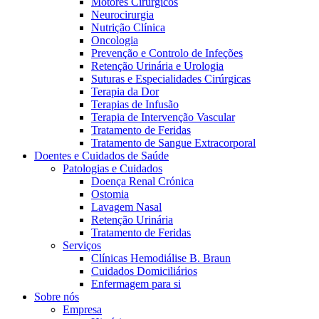
Motores Cirúrgicos
Neurocirurgia
Nutrição Clínica
Oncologia
Prevenção e Controlo de Infeções
Retenção Urinária e Urologia
Suturas e Especialidades Cirúrgicas
Terapia da Dor
Terapias de Infusão
Terapia de Intervenção Vascular
Contactos
Tratamento de Feridas
Tratamento de Sangue Extracorporal
Em diálogo com a B. Braun. Entre em contacto connosco
Doentes e Cuidados de Saúde
Patologias e Cuidados
Doença Renal Crónica
Ostomia
Lavagem Nasal
Retenção Urinária
Tratamento de Feridas
Serviços
Clínicas Hemodiálise B. Braun
Cuidados Domiciliários
Enfermagem para si
Sobre nós
Empresa