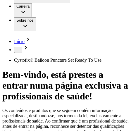
Aesculap Academy
Serviços
Trabalhar na B. Braun
Centro de Inovação
Carreira
Oportunidades de emprego
Critérios de Avaliação de Fornecedor
Terapias
Clínicas Hemodiálise B. Braun
Cuidados Domiciliários
Responsabilidade
Sobre nós
Cirurgia da Coluna Vertebral
A nossa cultura
Enfermagem para si
Cirurgia Minimamente Invasiva
Patologias e Cuidados
Patrocínios e Donativos
Cirurgia Robótica
Diversidade
Cuidados de Ostomia
Sustentabilidade
Início
Serviços
Dental Care
Compliance
Instrumentos Cirúrgicos e Sistemas de
...
Acesso aos Cuidados de Saúde
Contentores Estéreis
Motores Cirúrgicos
Cystofix® Balloon Puncture Set Ready To Use
Media
Neurocirurgia
Nutrição Clínica
Comunicados de Imprensa
Bem-vindo, está prestes a
Oncologia
Prevenção e Controlo de Infeções
Contactos
entrar numa página exclusiva a
Retenção Urinária e Urologia
Suturas e Especialidades Cirúrgicas
Formulário de Contacto
profissionais de saúde!
Terapia da Dor
Localizações
Terapias de Infusão
Empresa
Terapia de Intervenção Vascular
Vagas disponíveis
Os conteúdos e produtos que se seguem contêm informação
Tratamento de Feridas
Responsabilidade
Descubra as tuas oportunidades de carreira na B. Braun.
especializada, destinando-se, nos termos da lei, exclusivamente a
Tratamento de Sangue Extracorporal
Pesquise no nosso mercado de trabalho global por perfis de
profissionais de saúde. Ao confirmar que é um profissional de saúde,
Soluções
Cuidados Domiciliários
trabalho interessantes.
antes de entrar na página, reconhece ser detentor das qualificações
Media