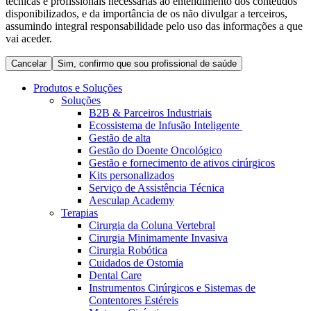
técnicas e profissionais necessárias ao entendimento dos conteúdos
Coordenamos os seus cuidados médicos quando recebe alta
Terapias
disponibilizados, e da importância de os não divulgar a terceiros,
do hospital. Para mais informações, visite a nossa página de
assumindo integral responsabilidade pelo uso das informações a que
Contactos
cuidados domiciliários.
vai aceder.
Cancelar
Sim, confirmo que sou profissional de saúde
Produtos e Soluções
Soluções
B2B & Parceiros Industriais
Ecossistema de Infusão Inteligente
Gestão de alta
Gestão do Doente Oncológico
Gestão e fornecimento de ativos cirúrgicos
Kits personalizados
Serviço de Assistência Técnica
Aesculap Academy
Catálogo de Produtos
Terapias
Cirurgia da Coluna Vertebral
Centro de Inovação
Encontre o produto que procura. Visite o catálogo de produtos
Cirurgia Minimamente Invasiva
da B. Braun com o nosso portfólio completo.
Cirurgia Robótica
Vamos impulsionar juntos a inovação na tecnologia médica.
Cuidados de Ostomia
Saiba mais sobre o nosso centro de inovação e apresente a sua
Dental Care
ideia.
Instrumentos Cirúrgicos e Sistemas de
Contentores Estéreis