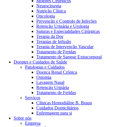
Motores Cirúrgicos
Neurocirurgia
Nutrição Clínica
Oncologia
Prevenção e Controlo de Infeções
Retenção Urinária e Urologia
Suturas e Especialidades Cirúrgicas
Terapia da Dor
Terapias de Infusão
Terapia de Intervenção Vascular
Contactos
Tratamento de Feridas
Tratamento de Sangue Extracorporal
Em diálogo com a B. Braun. Entre em contacto connosco
Doentes e Cuidados de Saúde
Patologias e Cuidados
Doença Renal Crónica
Ostomia
Lavagem Nasal
Retenção Urinária
Tratamento de Feridas
Serviços
Clínicas Hemodiálise B. Braun
Cuidados Domiciliários
Enfermagem para si
Sobre nós
Empresa