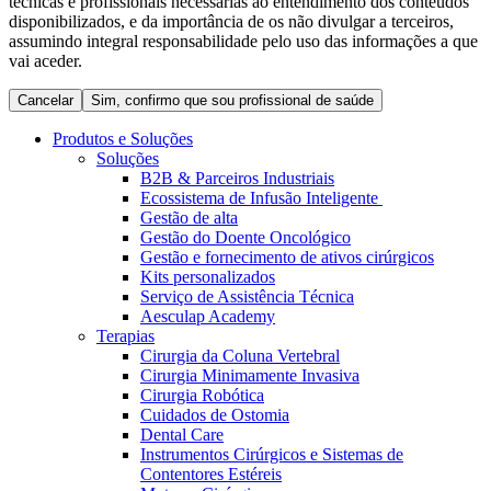
técnicas e profissionais necessárias ao entendimento dos conteúdos
Coordenamos os seus cuidados médicos quando recebe alta
Terapias
disponibilizados, e da importância de os não divulgar a terceiros,
do hospital. Para mais informações, visite a nossa página de
assumindo integral responsabilidade pelo uso das informações a que
Contactos
cuidados domiciliários.
vai aceder.
Cancelar
Sim, confirmo que sou profissional de saúde
Produtos e Soluções
Soluções
B2B & Parceiros Industriais
Ecossistema de Infusão Inteligente
Gestão de alta
Gestão do Doente Oncológico
Gestão e fornecimento de ativos cirúrgicos
Kits personalizados
Serviço de Assistência Técnica
Aesculap Academy
Catálogo de Produtos
Terapias
Cirurgia da Coluna Vertebral
Centro de Inovação
Encontre o produto que procura. Visite o catálogo de produtos
Cirurgia Minimamente Invasiva
da B. Braun com o nosso portfólio completo.
Cirurgia Robótica
Vamos impulsionar juntos a inovação na tecnologia médica.
Cuidados de Ostomia
Saiba mais sobre o nosso centro de inovação e apresente a sua
Dental Care
ideia.
Instrumentos Cirúrgicos e Sistemas de
Contentores Estéreis